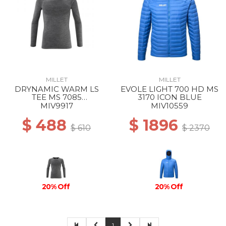
MILLET
MILLET
DRYNAMIC WARM LS
EVOLE LIGHT 700 HD MS
TEE MS 7085
3170 ICON BLUE
ANTHRACITE GREY
MIV9917
MIV10559
$ 488
$ 1896
$ 610
$ 2370
20% Off
20% Off
1