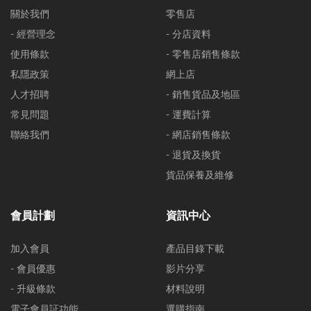
關於我們
零售店
- 經營理念
- 分店資料
使用條款
- 零售店銷售條款
私隱政策
網上店
人才招聘
- 銷售貨品及地區
常見問題
- 運費計算
聯絡我們
- 網店銷售條款
- 退貨及換貨
貨品保養及維修
會員計劃
資訊中心
加入會員
產品目錄下載
- 會員優惠
影片分享
- 升級條款
材料說明
電子會員証功能
選購指南