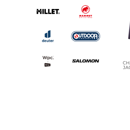
CH
JA
PU