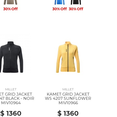
30% Off
30% Off
30% Off
MILLET
MILLET
T GRID JACKET
KAMET GRID JACKET
47 BLACK - NOIR
WS 4207 SUNFLOWER
MIV10964
MIV10966
$ 1360
$ 1360