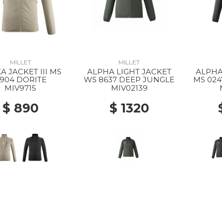
MILLET
MILLET
A JACKET III MS
ALPHA LIGHT JACKET
ALPHA
904 DORITE
WS 8637 DEEP JUNGLE
MS 024
MIV9715
MIV02139
$ 890
$ 1320