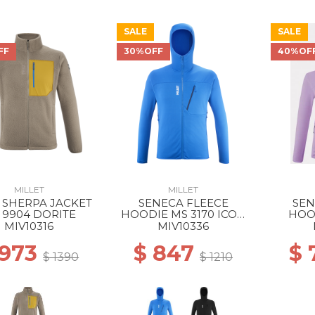
SALE
SALE
FF
30%OFF
40%OF
MILLET
MILLET
 SHERPA JACKET
SENECA FLEECE
SEN
 9904 DORITE
HOODIE MS 3170 ICON
HOO
BLUE
VIB
MIV10316
MIV10336
 973
$ 847
$ 
$ 1390
$ 1210