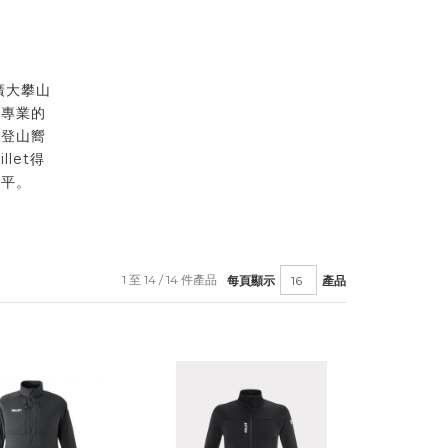
到廣大攀山
最專業的
的登山嚮
let得
水平。
1 至 14 / 14 件產品
每頁顯示
產品