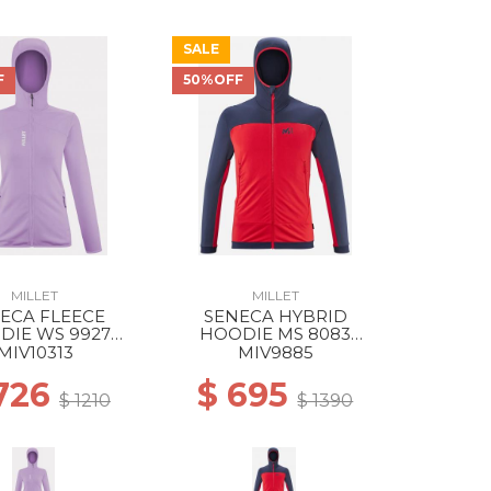
SALE
F
50%OFF
MILLET
MILLET
ECA FLEECE
SENECA HYBRID
DIE WS 9927
HOODIE MS 8083
RANT VIOLET
ROUGE/SAPHIR
MIV10313
MIV9885
726
$ 695
$ 1210
$ 1390