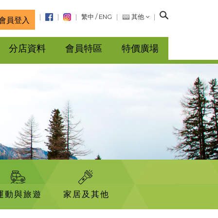
搜
繁中
/
ENG
其他
會員登入
尋
分店資料
會員特區
特價廣場
運動與旅遊
家居及其他