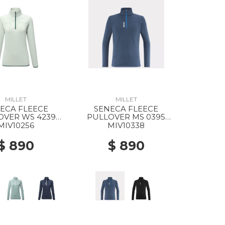
MILLET
MILLET
ECA FLEECE
SENECA FLEECE
OVER WS 4239
PULLOVER MS 0395
SEAWEED
DARK DENIM
MIV10256
MIV10338
$ 890
$ 890