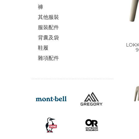
褲
其他服裝
服裝配件
背囊及袋
LOKK
鞋履
9
雜項配件