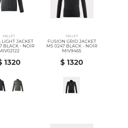
MILLET
MILLET
 LIGHT JACKET
FUSION GRID JACKET
7 BLACK - NOIR
MS 0247 BLACK - NOIR
MIV02122
MIV9465
$ 1320
$ 1320