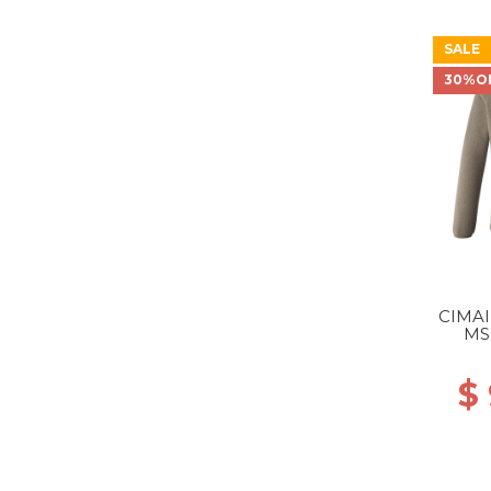
SALE
30%O
CIMAI
MS
$