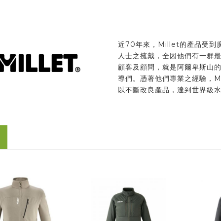
近70年來，Millet的產品受
人士之擁戴，全因他們有一群
顧客及顧問，就是阿爾卑斯山
導們。憑著他們專業之經驗，Mil
以不斷改良產品，達到世界級