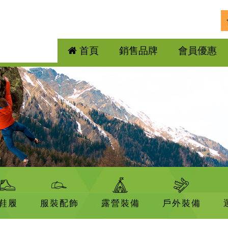
首頁
銷售品牌
會員優惠
鞋履
服裝配飾
露營裝備
戶外裝備