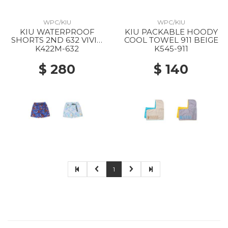
WPC/KIU
WPC/KIU
KIU WATERPROOF
KIU PACKABLE HOODY
SHORTS 2ND 632 VIVID
COOL TOWEL 911 BEIGE
FLOWER
K422M-632
K545-911
$ 280
$ 140
1