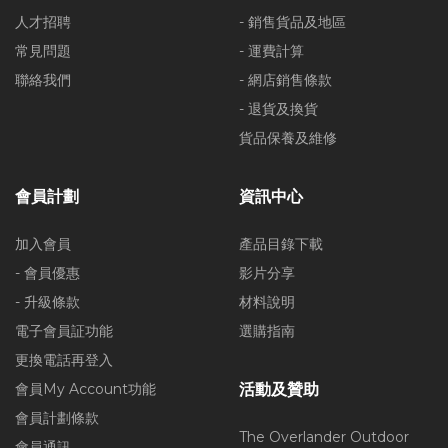
人才招聘
- 銷售貨品及地區
常見問題
- 運費計算
聯絡我們
- 網店銷售條款
- 退貨及換貨
貨品保養及維修
會員計劃
資訊中心
加入會員
產品目錄下載
- 會員優惠
影片分享
- 升級條款
材料說明
電子會員証功能
選購指南
更換電話再登入
會員My Account功能
活動及贊助
會員計劃條款
The Overlander Outdoor
會員通訊