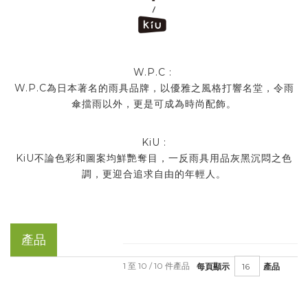
W.P.C :
W.P.C為日本著名的雨具品牌，以優雅之風格打響名堂，令雨
傘擋雨以外，更是可成為時尚配飾。
KiU :
KiU不論色彩和圖案均鮮艷奪目，一反雨具用品灰黑沉悶之色
調，更迎合追求自由的年輕人。
產品
1 至 10 / 10 件產品
每頁顯示
產品