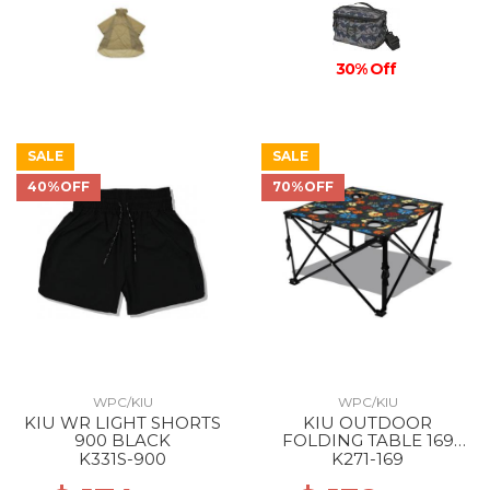
30% Off
SALE
SALE
40%OFF
70%OFF
WPC/KIU
WPC/KIU
KIU WR LIGHT SHORTS
KIU OUTDOOR
900 BLACK
FOLDING TABLE 169
PSYCHEDELIC FLOWER
K331S-900
K271-169