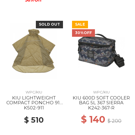
50% Off
SOLD OUT
SALE
30%OFF
WPC/KIU
WPC/KIU
KIU LIGHTWEIGHT
KIU 600D SOFT COOLER
COMPACT PONCHO 911
BAG 5L 367 SIERRA
BEIGE
K502-911
K242-367-R
$ 140
$ 510
$ 200