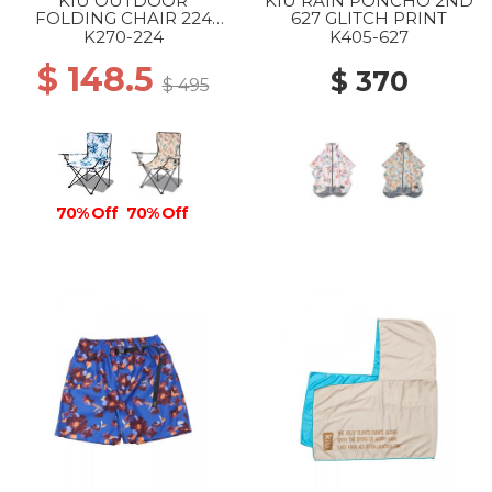
KIU OUTDOOR
KIU RAIN PONCHO 2ND
FOLDING CHAIR 224
627 GLITCH PRINT
GRUNGE TIE DYE
K270-224
K405-627
$ 148.5
$ 370
$ 495
70% Off
70% Off