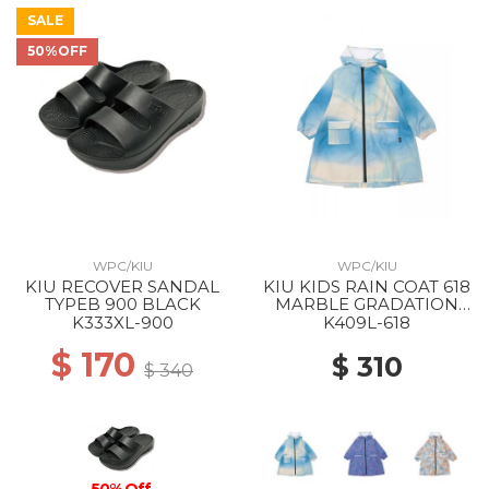
SALE
50%OFF
WPC/KIU
WPC/KIU
KIU RECOVER SANDAL
KIU KIDS RAIN COAT 618
TYPEB 900 BLACK
MARBLE GRADATION
BLUE
K333XL-900
K409L-618
$ 170
$ 310
$ 340