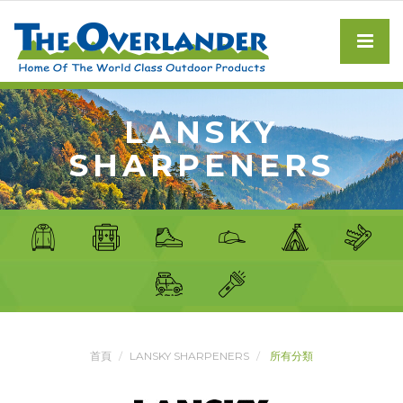
LANSKY
SHARPENERS
首頁
LANSKY SHARPENERS
所有分類