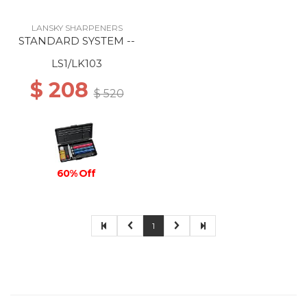
LANSKY SHARPENERS
STANDARD SYSTEM --
LS1/LK103
$ 208
$ 520
60% Off
1