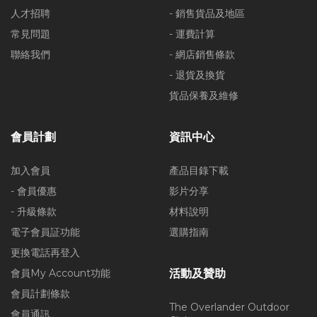
人才招聘
- 銷售貨品及地區
常見問題
- 運費計算
聯絡我們
- 網店銷售條款
- 退貨及換貨
貨品保養及維修
會員計劃
資訊中心
加入會員
產品目錄下載
- 會員優惠
影片分享
- 升級條款
材料說明
電子會員証功能
選購指南
更換電話再登入
會員My Account功能
活動及贊助
會員計劃條款
The Overlander Outdoor
會員通訊