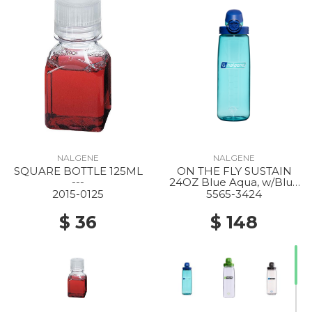
NALGENE
NALGENE
SQUARE BOTTLE 125ML
ON THE FLY SUSTAIN
---
24OZ Blue Aqua, w/Blue
Aqua
2015-0125
5565-3424
$ 36
$ 148