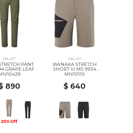
MILLET
MILLET
STRETCH PANT
WANAKA STRETCH
94 GRAPE LEAF
SHORT III MS 9934
DORITE/BLACK
MIV10429
MIV10110
$ 890
$ 640
20% Off