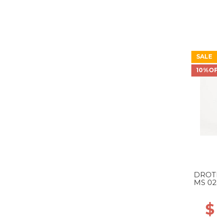
SALE
10%O
DROT
MS 02
$