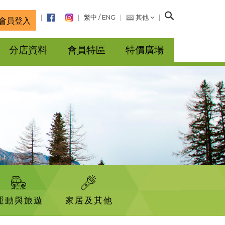
搜
繁中
/
ENG
其他
會員登入
尋
分店資料
會員特區
特價廣場
運動與旅遊
家居及其他