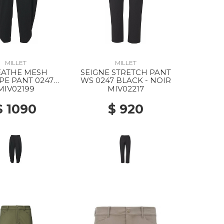
MILLET
MILLET
EATHE MESH
SEIGNE STRETCH PANT
E PANT 0247
WS 0247 BLACK - NOIR
ACK - NOIR
MIV02199
MIV02217
$ 1090
$ 920