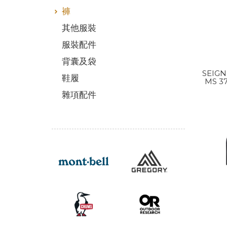
褲
其他服裝
服裝配件
背囊及袋
SEIGN
鞋履
MS 3
雜項配件