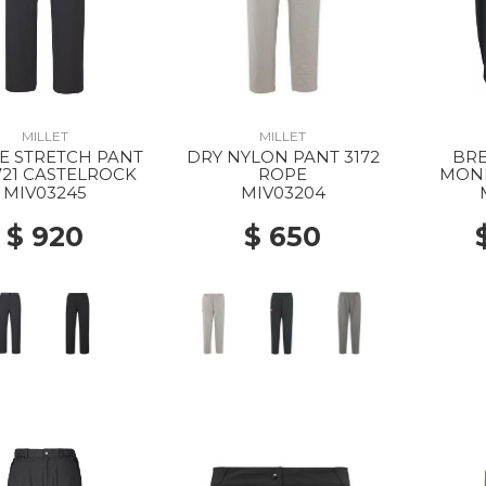
MILLET
MILLET
E STRETCH PANT
DRY NYLON PANT 3172
BR
721 CASTELROCK
ROPE
MONP
BL
MIV03245
MIV03204
$ 920
$ 650