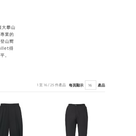
到廣大攀山
最專業的
的登山嚮
let得
水平。
1 至 16 / 25 件產品
每頁顯示
產品