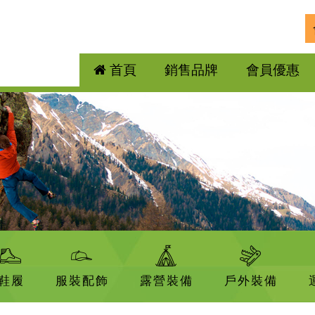
首頁
銷售品牌
會員優惠
鞋履
服裝配飾
露營裝備
戶外裝備