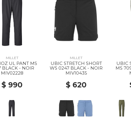
MILLET
MILLET
OZ UL PANT MS
UBIC STRETCH SHORT
UBIC 
7 BLACK - NOIR
WS 0247 BLACK - NOIR
MS 70
MIV02228
MIV10435
$ 990
$ 620