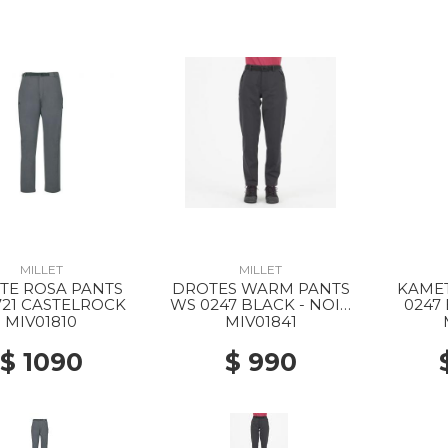
MILLET
MILLET
TE ROSA PANTS
DROTES WARM PANTS
KAMET
721 CASTELROCK
WS 0247 BLACK - NOIR
0247
NEW
MIV01810
MIV01841
$ 1090
$ 990