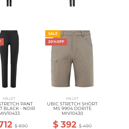
SALE
F
20%OFF
MILLET
MILLET
STRETCH PANT
UBIC STRETCH SHORT
7 BLACK - NOIR
MS 9904 DORITE
MIV10433
MIV10430
 712
$ 392
$ 890
$ 490