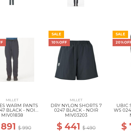
SALE
SALE
FF
10%OFF
20%OF
MILLET
MILLET
ES WARM PANTS
DRY NYLON SHORTS 7
UBIC 
47 BLACK - NOIR
0247 BLACK - NOIR
WS 024
NEW
MIV01838
MIV03203
 891
$ 441
$
$ 990
$ 490