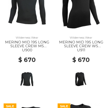
Wilderness Wear
Wilderness Wear
MERINO MID 195 LONG
MERINO MID 195 LONG
SLEEVE CREW MS
SLEEVE CREW WS
BLACK
BLACK
U900
U911
$ 670
$ 670
SALE
SALE