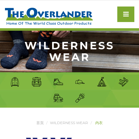
WILDERNESS
WEAR
首頁
WILDERNESS WEAR
內衣