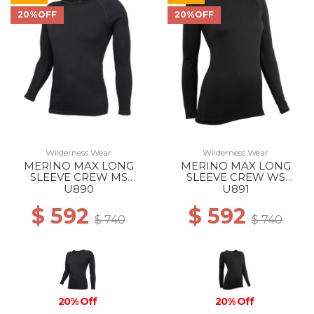
20%OFF
20%OFF
Wilderness Wear
Wilderness Wear
MERINO MAX LONG
MERINO MAX LONG
SLEEVE CREW MS
SLEEVE CREW WS
BLACK
BLACK
U890
U891
$ 592
$ 592
$ 740
$ 740
20% Off
20% Off