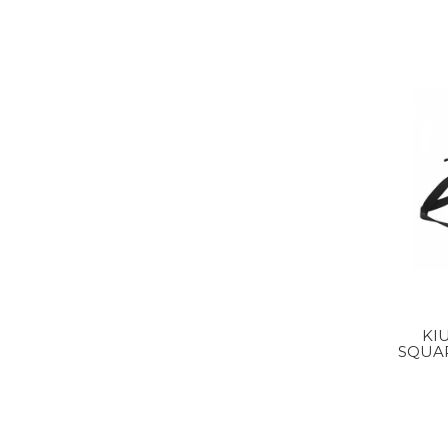
KI
SQUA
BO
H