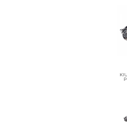
KI
P
SHO
FLOW