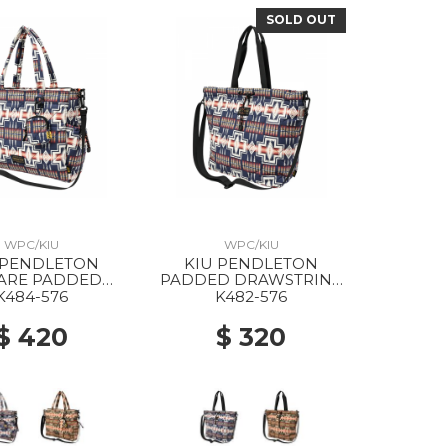
SOLD OUT
WPC/KIU
WPC/KIU
 PENDLETON
KIU PENDLETON
ARE PADDED
PADDED DRAWSTRING
PURPOSE TOTE
TOTE BAG 576
K484-576
K482-576
576 HARDING
HARDING NAVY
NAVY
$ 420
$ 320