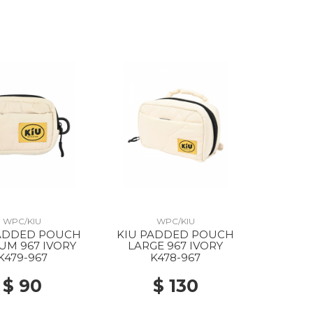
WPC/KIU
WPC/KIU
PADDED POUCH
KIU PADDED POUCH
UM 967 IVORY
LARGE 967 IVORY
K479-967
K478-967
$ 90
$ 130