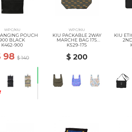
WPC/KIU
WPC/KIU
HANGING POUCH
KIU PACKABLE 2WAY
KIU ET
900 BLACK
MARCHE BAG 175
2ND
LEOPARD
K462-900
K529-175
$ 98
$ 200
$ 140
f