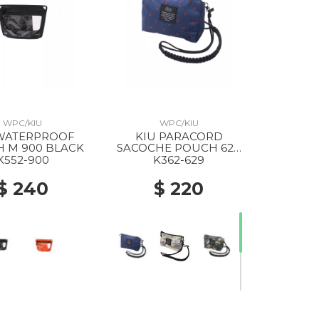
WPC/KIU
WPC/KIU
 WATERPROOF
KIU PARACORD
 M 900 BLACK
SACOCHE POUCH 629
ROSE
K552-900
K362-629
$ 240
$ 220