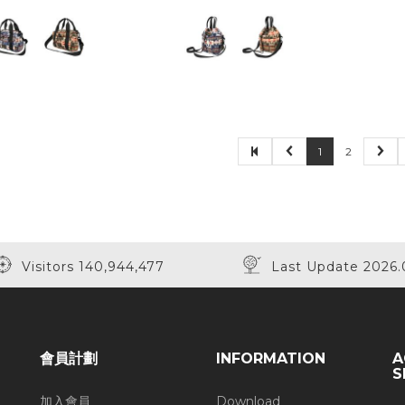
1
2
Visitors 140,944,477
Last Update 2026.
會員計劃
INFORMATION
A
S
加入會員
Download