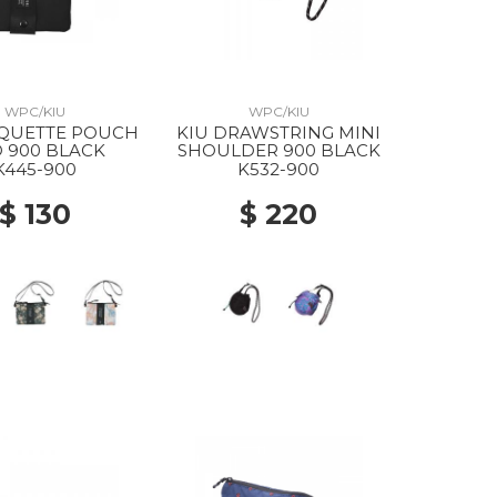
WPC/KIU
WPC/KIU
IQUETTE POUCH
KIU DRAWSTRING MINI
 900 BLACK
SHOULDER 900 BLACK
K445-900
K532-900
$ 130
$ 220