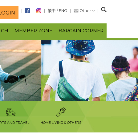
S
繁中
/
ENG
Other
LOGIN
e
a
NCH
MEMBER ZONE
BARGAIN CORNER
r
c
h
RTS AND TRAVEL
HOME LIVING & OTHERS