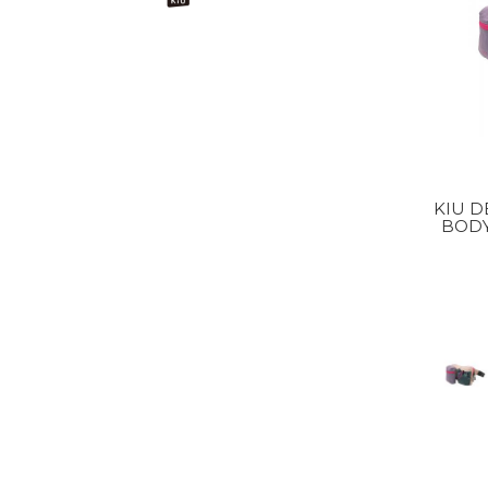
KIU D
BODY