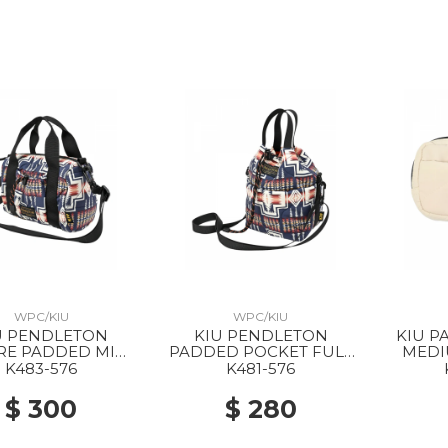
WPC/KIU
WPC/KIU
U PENDLETON
KIU PENDLETON
KIU 
RE PADDED MINI
PADDED POCKET FULL
MEDI
STON BAG 576
MINI BAG 576 HARDING
K483-576
K481-576
ARDING NAVY
NAVY
$ 300
$ 280