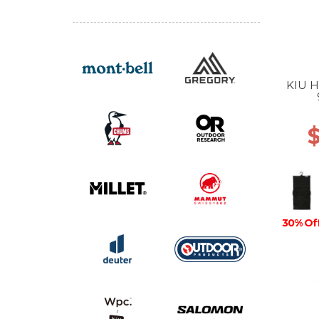
KIU 
30% Of