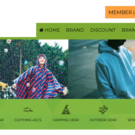
MEMBER 
HOME
BRAND
DISCOUNT
BRA
AR
CLOTHING ACCS.
CAMPING GEAR
OUTDOOR GEAR
SPO