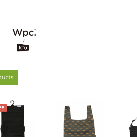
ducts
FF