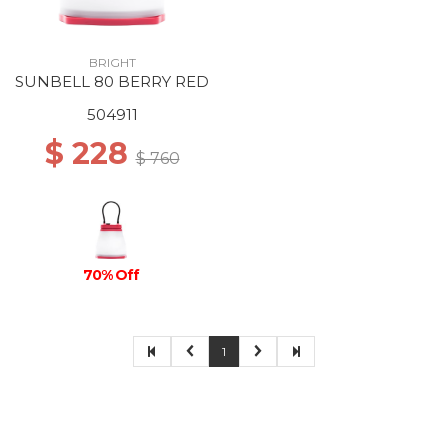
BRIGHT
SUNBELL 80 BERRY RED
504911
$ 228
$ 760
70% Off
1