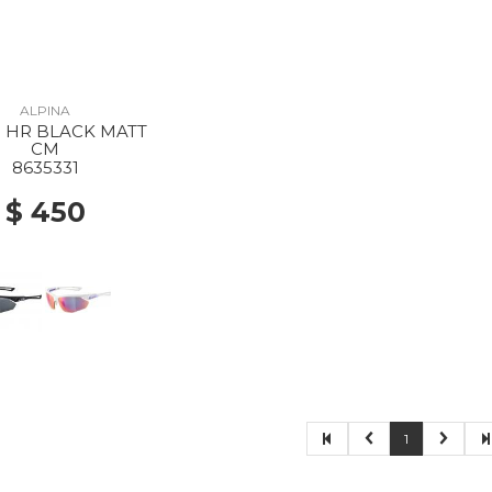
ALPINA
TT
CM
8635331
$ 450
1