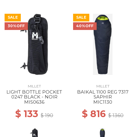
SALE
SALE
30%OFF
40%OFF
MILLET
MILLET
LIGHT BOTTLE POCKET
BAIKAL 1100 REG 7317
0247 BLACK - NOIR
SAPHIR
MIS0636
MIC1130
$ 133
$ 816
$ 190
$ 1360