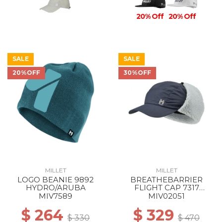
20% Off
20% Off
SALE
SALE
20%OFF
30%OFF
MILLET
MILLET
LOGO BEANIE 9892
BREATHEBARRIER
HYDRO/ARUBA
FLIGHT CAP 7317
SAPHIR
MIV7589
MIV02051
$ 264
$ 329
$ 330
$ 470