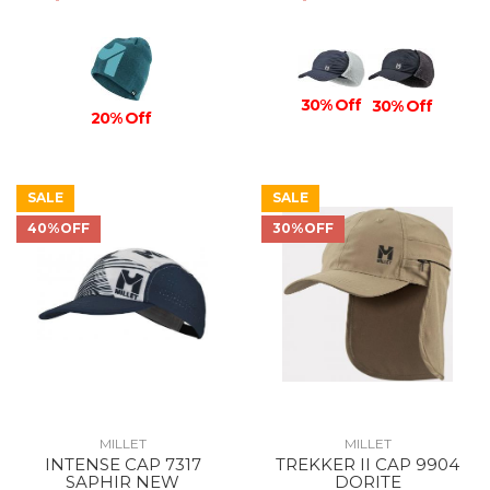
30% Off
30% Off
20% Off
SALE
SALE
40%OFF
30%OFF
MILLET
MILLET
INTENSE CAP 7317
TREKKER II CAP 9904
SAPHIR NEW
DORITE