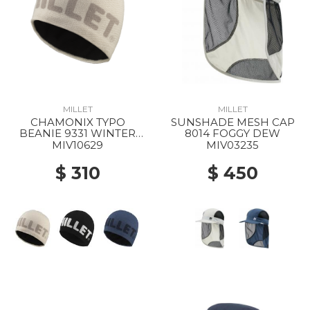
MILLET
MILLET
CHAMONIX TYPO
SUNSHADE MESH CAP
BEANIE 9331 WINTER
8014 FOGGY DEW
HAZE
MIV10629
MIV03235
$ 310
$ 450