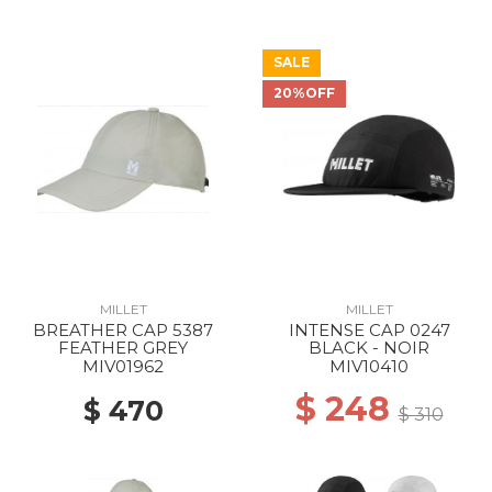
SALE
20%OFF
MILLET
MILLET
BREATHER CAP 5387
INTENSE CAP 0247
FEATHER GREY
BLACK - NOIR
MIV01962
MIV10410
$ 248
$ 470
$ 310