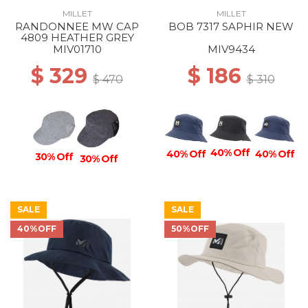
MILLET
MILLET
RANDONNEE MW CAP
BOB 7317 SAPHIR NEW
4809 HEATHER GREY
MIV01710
MIV9434
$ 329
$ 186
$ 470
$ 310
40% Off
40% Off
40% Off
30% Off
30% Off
SALE
SALE
40%OFF
50%OFF