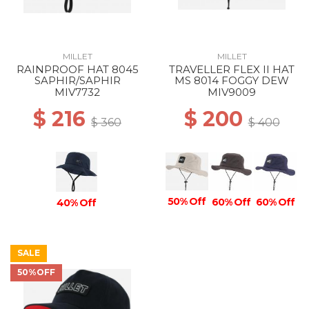
MILLET
MILLET
RAINPROOF HAT 8045
TRAVELLER FLEX II HAT
SAPHIR/SAPHIR
MS 8014 FOGGY DEW
MIV7732
MIV9009
$ 216
$ 200
$ 360
$ 400
50% Off
60% Off
60% Off
40% Off
SALE
50%OFF