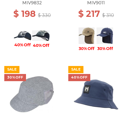
MIV9832
MIV9011
$ 198
$ 217
$ 330
$ 310
40% Off
40% Off
30% Off
30% Off
SALE
SALE
30%OFF
40%OFF