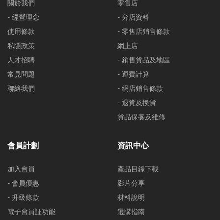
關於我們
零售店
- 經營理念
- 分店資料
使用條款
- 零售店銷售條款
私隱政策
網上店
人才招聘
- 銷售貨品及地區
常見問題
- 運費計算
聯絡我們
- 網店銷售條款
- 退貨及換貨
貨品保養及維修
會員計劃
資訊中心
加入會員
產品目錄下載
- 會員優惠
影片分享
- 升級條款
材料說明
電子會員証功能
選購指南