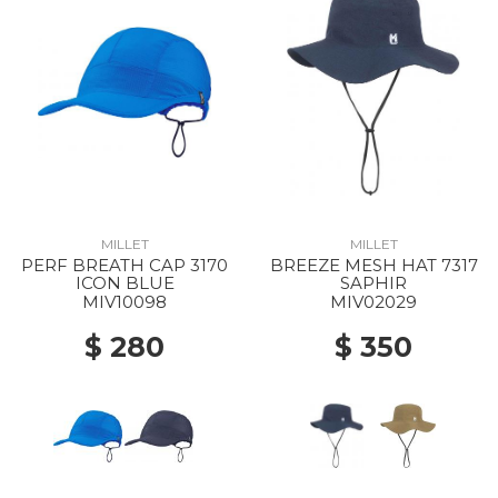
MILLET
MILLET
PERF BREATH CAP 3170
BREEZE MESH HAT 7317
ICON BLUE
SAPHIR
MIV10098
MIV02029
$ 280
$ 350