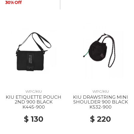
30% Off
WPC/KIU
WPC/KIU
KIU ETIQUETTE POUCH
KIU DRAWSTRING MINI
2ND 900 BLACK
SHOULDER 900 BLACK
K445-900
K532-900
$ 130
$ 220