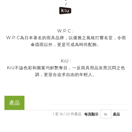
W.P.C :
W.P.C為日本著名的雨具品牌，以優雅之風格打響名堂，令雨
傘擋雨以外，更是可成為時尚配飾。
KiU :
KiU不論色彩和圖案均鮮艷奪目，一反雨具用品灰黑沉悶之色
調，更迎合追求自由的年輕人。
產品
1 至 16 / 22 件產品
每頁顯示
產品