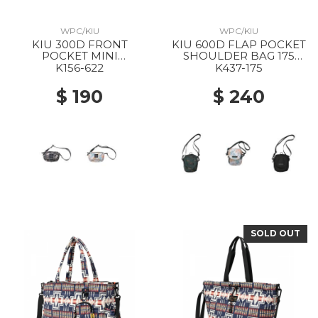
WPC/KIU
WPC/KIU
KIU 300D FRONT
KIU 600D FLAP POCKET
POCKET MINI
SHOULDER BAG 175
SHOULDER BAG 622
LEOPARD
K156-622
K437-175
FLOWER CAMOUFLAGE
$ 190
$ 240
SOLD OUT