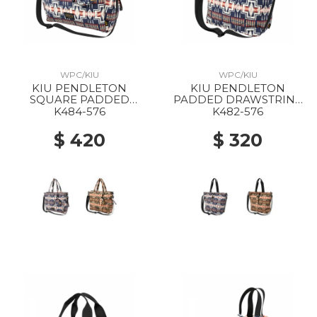
WPC/KIU
WPC/KIU
KIU PENDLETON
KIU PENDLETON
SQUARE PADDED
PADDED DRAWSTRING
MULTIPURPOSE TOTE
TOTE BAG 576 HARDING
K484-576
K482-576
BAG 576 HARDING NAVY
NAVY
$ 420
$ 320