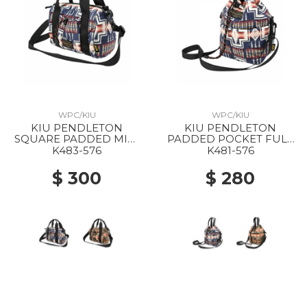
WPC/KIU
WPC/KIU
KIU PENDLETON
KIU PENDLETON
SQUARE PADDED MINI
PADDED POCKET FULL
BOSTON BAG 576
MINI BAG 576 HARDING
K483-576
K481-576
HARDING NAVY
NAVY
$ 300
$ 280