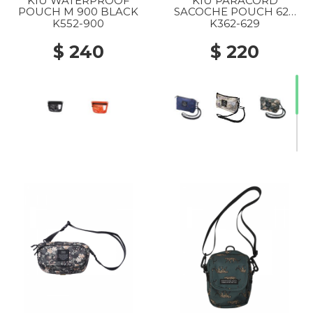
KIU WATERPROOF
KIU PARACORD
POUCH M 900 BLACK
SACOCHE POUCH 629
ROSE
K552-900
K362-629
$ 240
$ 220