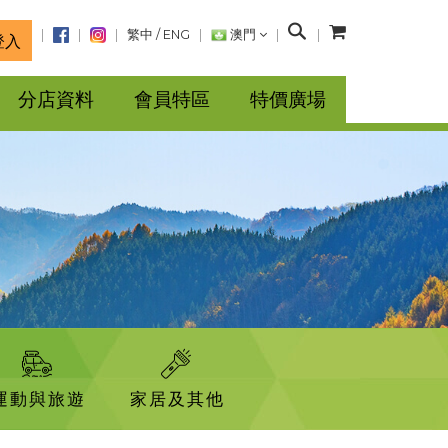
搜
繁中
/
ENG
澳門
登入
尋
分店資料
會員特區
特價廣場
運動與旅遊
家居及其他