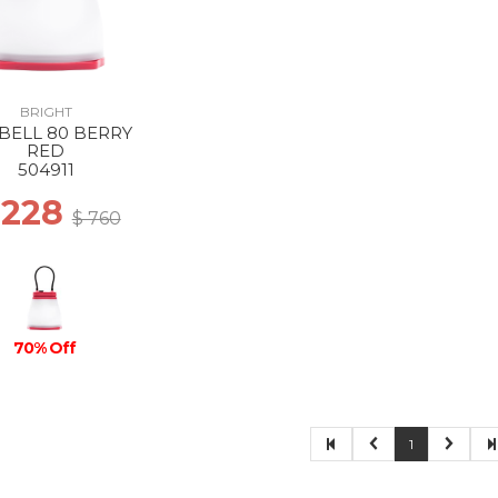
BRIGHT
BELL 80 BERRY
RED
504911
 228
$ 760
70% Off
1