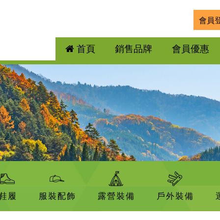
會員
首頁
銷售品牌
會員優惠
鞋履
服裝配飾
露營裝備
戶外裝備