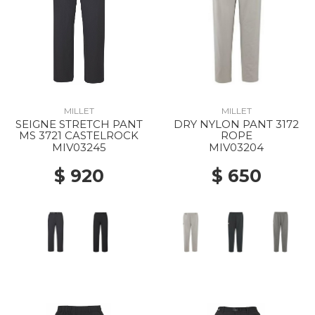
MILLET
MILLET
SEIGNE STRETCH PANT
DRY NYLON PANT 3172
MS 3721 CASTELROCK
ROPE
MIV03245
MIV03204
$ 920
$ 650