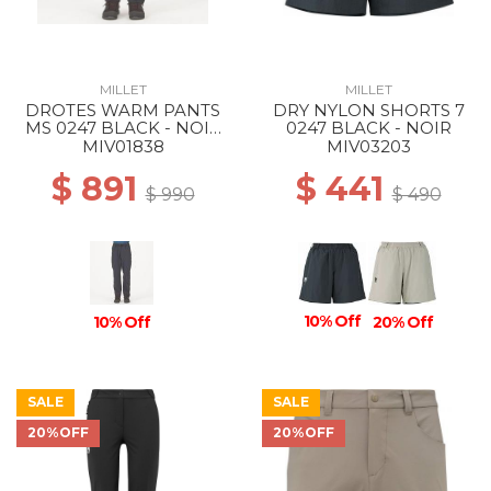
MILLET
MILLET
DROTES WARM PANTS
DRY NYLON SHORTS 7
MS 0247 BLACK - NOIR
0247 BLACK - NOIR
NEW
MIV01838
MIV03203
$ 891
$ 441
$ 990
$ 490
10% Off
10% Off
20% Off
SALE
SALE
20%OFF
20%OFF