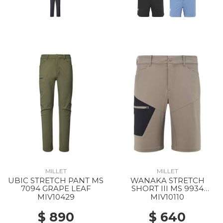
MILLET
MILLET
UBIC STRETCH PANT MS
WANAKA STRETCH
7094 GRAPE LEAF
SHORT III MS 9934
DORITE/BLACK
MIV10429
MIV10110
$ 890
$ 640