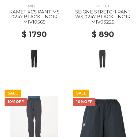
MILLET
MILLET
KAMET XCS PANT MS
SEIGNE STRETCH PANT
0247 BLACK - NOIR
WS 0247 BLACK - NOIR
MIV10565
MIV03225
$ 1790
$ 890
SALE
SALE
10%OFF
10%OFF