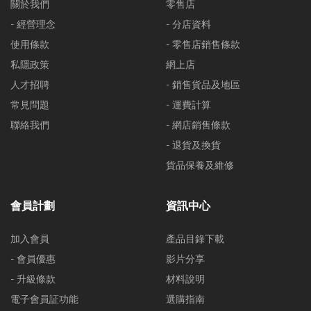
關於我們
零售店
- 經營理念
- 分店資料
使用條款
- 零售店銷售條款
私隱政策
網上店
人才招聘
- 銷售貨品及地區
常見問題
- 運費計算
聯絡我們
- 網店銷售條款
- 退貨及換貨
貨品保養及維修
會員計劃
資訊中心
加入會員
產品目錄下載
- 會員優惠
影片分享
- 升級條款
材料說明
電子會員証功能
選購指南