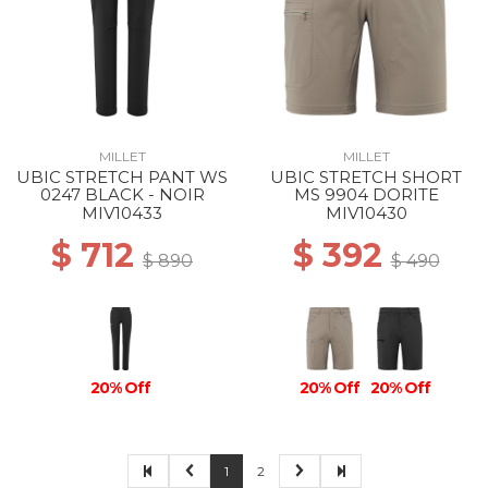
MILLET
MILLET
UBIC STRETCH PANT WS
UBIC STRETCH SHORT
0247 BLACK - NOIR
MS 9904 DORITE
MIV10433
MIV10430
$ 712
$ 392
$ 890
$ 490
20% Off
20% Off
20% Off
1
2