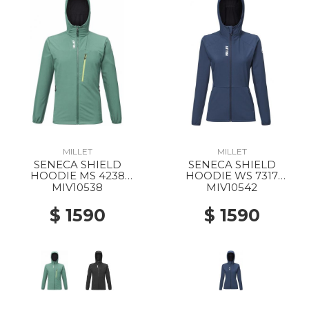
MILLET
MILLET
SENECA SHIELD
SENECA SHIELD
HOODIE MS 4238
HOODIE WS 7317
BOTTLE
SAPHIR
MIV10538
MIV10542
$ 1590
$ 1590