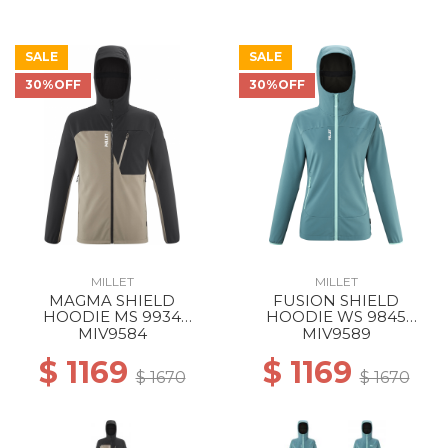
SALE
SALE
30%OFF
30%OFF
MILLET
MILLET
MAGMA SHIELD
FUSION SHIELD
HOODIE MS 9934
HOODIE WS 9845
DORITE/BLACK
HYDRO NEW
MIV9584
MIV9589
$ 1169
$ 1169
$ 1670
$ 1670