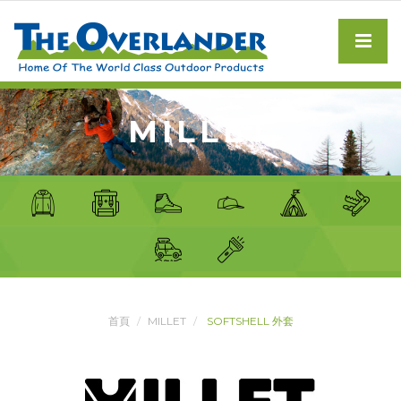
MILLET
首頁
MILLET
SOFTSHELL 外套