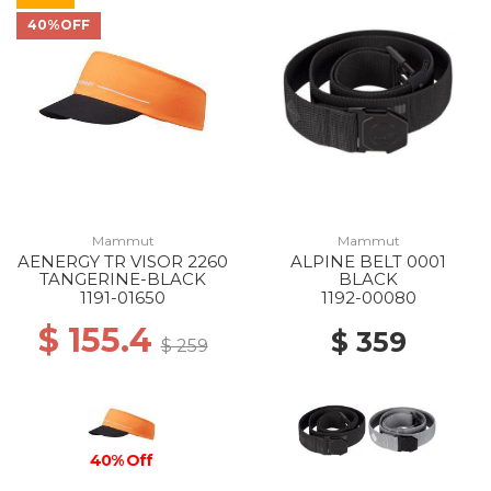
40%OFF
Mammut
Mammut
AENERGY TR VISOR 2260
ALPINE BELT 0001
TANGERINE-BLACK
BLACK
1191-01650
1192-00080
$ 155.4
$ 359
$ 259
40% Off