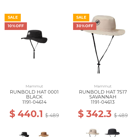
SALE
SALE
10%OFF
30%OFF
Mammut
Mammut
RUNBOLD HAT 0001
RUNBOLD HAT 7517
BLACK
SAVANNAH
1191-04614
1191-04613
$ 440.1
$ 342.3
$ 489
$ 489