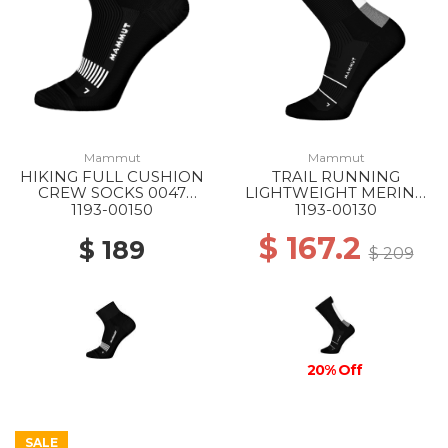
Mammut
Mammut
HIKING FULL CUSHION
TRAIL RUNNING
CREW SOCKS 0047
LIGHTWEIGHT MERINO
BLACK-WHITE
CREW SOCKS 0047
1193-00150
1193-00130
BLACK-WHITE
$ 167.2
$ 189
$ 209
20% Off
SALE