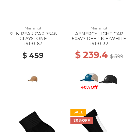
Mammut
Mammut
SUN PEAK CAP 7546
AENERGY LIGHT CAP
CLAYSTONE
50577 DEEP ICE-WHITE
1191-01671
1191-01321
$ 239.4
$ 459
$ 399
40% Off
SALE
20%OFF