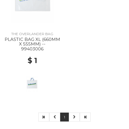
THE OVERLANDER BAG
PLASTIC BAG XL (660MM
X 555MM) --
99403006
$ 1
1