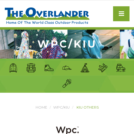
WPC/KIU
HOME
WPC/KIU
KIU OTHERS