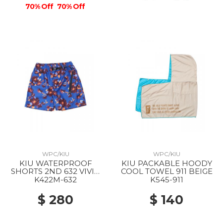
70% Off
70% Off
WPC/KIU
WPC/KIU
KIU WATERPROOF
KIU PACKABLE HOODY
SHORTS 2ND 632 VIVID
COOL TOWEL 911 BEIGE
FLOWER
K422M-632
K545-911
$ 280
$ 140