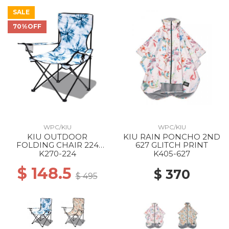
SALE
70%OFF
WPC/KIU
WPC/KIU
KIU OUTDOOR
KIU RAIN PONCHO 2ND
FOLDING CHAIR 224
627 GLITCH PRINT
GRUNGE TIE DYE
K270-224
K405-627
$ 148.5
$ 370
$ 495