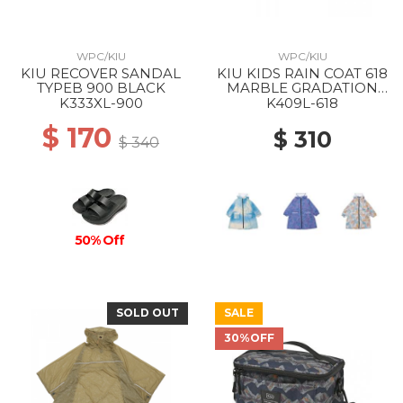
WPC/KIU
WPC/KIU
KIU RECOVER SANDAL
KIU KIDS RAIN COAT 618
TYPEB 900 BLACK
MARBLE GRADATION
BLUE
K333XL-900
K409L-618
$ 170
$ 310
$ 340
50% Off
SOLD OUT
SALE
30%OFF