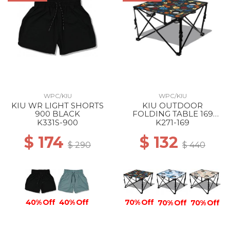
WPC/KIU
WPC/KIU
KIU WR LIGHT SHORTS
KIU OUTDOOR
900 BLACK
FOLDING TABLE 169
PSYCHEDELIC FLOWER
K331S-900
K271-169
$ 174
$ 132
$ 290
$ 440
70% Off
40% Off
40% Off
70% Off
70% Off