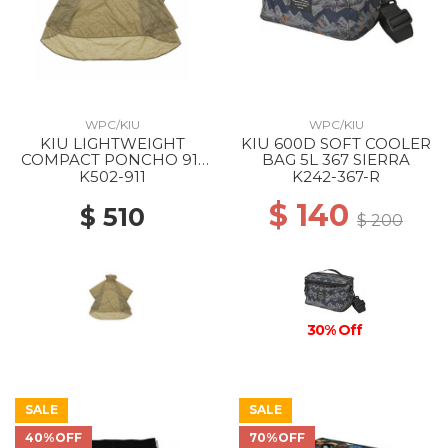
WPC/KIU
WPC/KIU
KIU LIGHTWEIGHT
KIU 600D SOFT COOLER
COMPACT PONCHO 911
BAG 5L 367 SIERRA
BEIGE
K502-911
K242-367-R
$ 140
$ 510
$ 200
30% Off
SALE
SALE
40%OFF
70%OFF