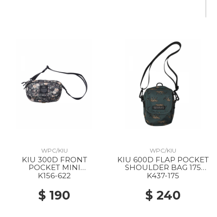
WPC/KIU
WPC/KIU
KIU 300D FRONT
KIU 600D FLAP POCKET
POCKET MINI
SHOULDER BAG 175
SHOULDER BAG 622
LEOPARD
K156-622
K437-175
FLOWER CAMOUFLAGE
$ 190
$ 240