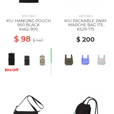
WPC/KIU
WPC/KIU
KIU HANGING POUCH
KIU PACKABLE 2WAY
900 BLACK
MARCHE BAG 175
LEOPARD
K462-900
K529-175
$ 98
$ 200
$ 140
30% Off