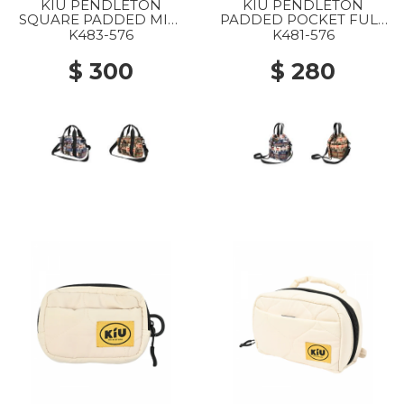
KIU PENDLETON
KIU PENDLETON
SQUARE PADDED MINI
PADDED POCKET FULL
BOSTON BAG 576
MINI BAG 576 HARDING
K483-576
K481-576
HARDING NAVY
NAVY
$ 300
$ 280