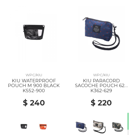
WPC/KIU
WPC/KIU
KIU WATERPROOF
KIU PARACORD
POUCH M 900 BLACK
SACOCHE POUCH 629
ROSE
K552-900
K362-629
$ 240
$ 220