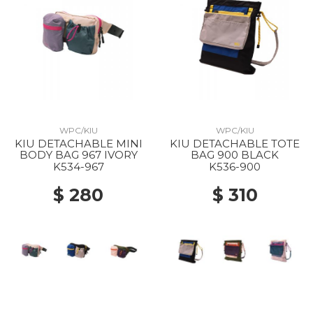
WPC/KIU
WPC/KIU
KIU DETACHABLE MINI
KIU DETACHABLE TOTE
BODY BAG 967 IVORY
BAG 900 BLACK
K534-967
K536-900
$ 280
$ 310