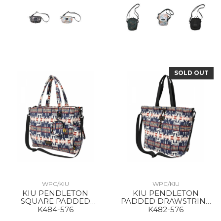
SOLD OUT
WPC/KIU
WPC/KIU
KIU PENDLETON
KIU PENDLETON
SQUARE PADDED
PADDED DRAWSTRING
MULTIPURPOSE TOTE
TOTE BAG 576 HARDING
K484-576
K482-576
BAG 576 HARDING NAVY
NAVY