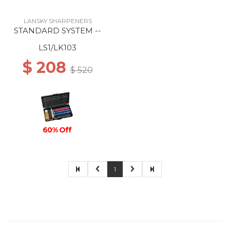
LANSKY SHARPENERS
STANDARD SYSTEM --
LS1/LK103
$ 208
$ 520
60% Off
1