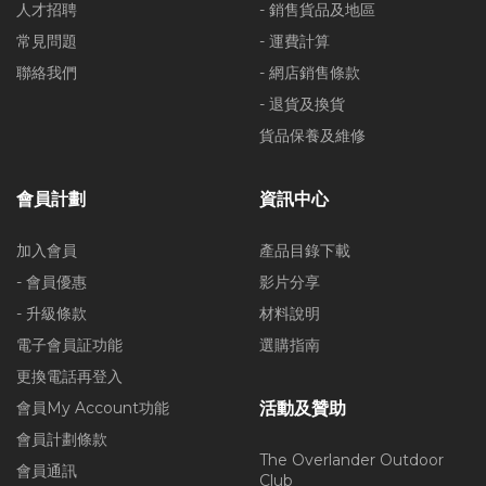
人才招聘
- 銷售貨品及地區
常見問題
- 運費計算
聯絡我們
- 網店銷售條款
- 退貨及換貨
貨品保養及維修
會員計劃
資訊中心
加入會員
產品目錄下載
- 會員優惠
影片分享
- 升級條款
材料說明
電子會員証功能
選購指南
更換電話再登入
會員My Account功能
活動及贊助
會員計劃條款
The Overlander Outdoor
會員通訊
Club