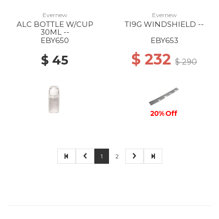
Evernew
Evernew
ALC BOTTLE W/CUP
TI9G WINDSHIELD --
30ML --
EBY650
EBY653
$ 232
$ 45
$ 290
20% Off
1
2