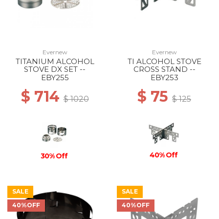
Evernew
Evernew
TITANIUM ALCOHOL
TI ALCOHOL STOVE
STOVE DX SET --
CROSS STAND --
EBY255
EBY253
$ 714
$ 75
$ 1020
$ 125
40% Off
30% Off
SALE
SALE
40%OFF
40%OFF