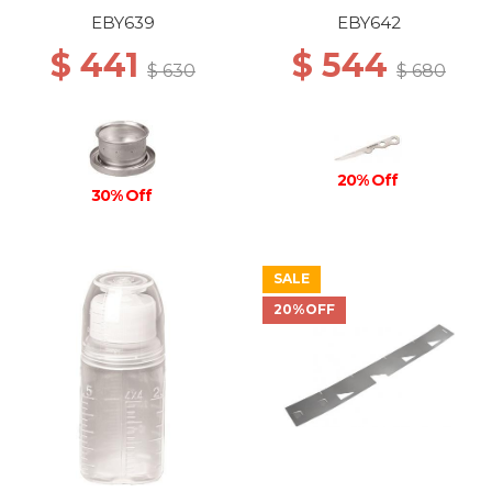
EBY639
EBY642
$ 441
$ 544
$ 630
$ 680
20% Off
30% Off
SALE
20%OFF