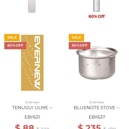
60% Off
SALE
SALE
60%OFF
50%OFF
Evernew
Evernew
TENUGUI ULME --
BLUENOTE STOVE --
EBY631
EBY637
$ 88
$ 235