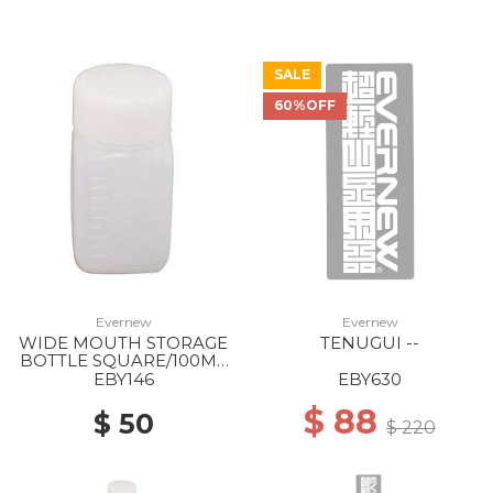
SALE
60%OFF
Evernew
Evernew
WIDE MOUTH STORAGE
TENUGUI --
BOTTLE SQUARE/100ML
--
EBY146
EBY630
$ 88
$ 50
$ 220