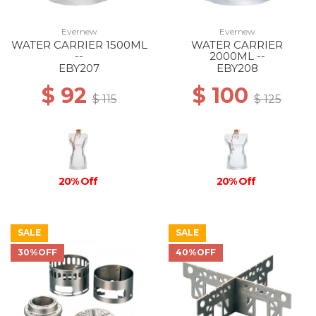
Evernew
Evernew
WATER CARRIER 1500ML
WATER CARRIER
--
2000ML --
EBY207
EBY208
$ 92
$ 100
$ 115
$ 125
20% Off
20% Off
SALE
SALE
30%OFF
40%OFF