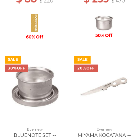
$ 220
$ 470
50% Off
60% Off
SALE
SALE
30%OFF
20%OFF
Evernew
Evernew
BLUENOTE SET --
MIYAMA KOGATANA --