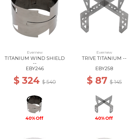
Evernew
Evernew
TITANIUM WIND SHIELD
TRIVE TITANIUM --
--
EBY246
EBY258
$ 324
$ 87
$ 540
$ 145
40% Off
40% Off