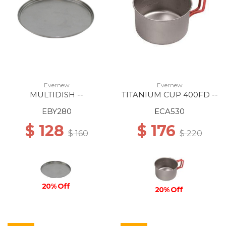
Evernew
Evernew
MULTIDISH --
TITANIUM CUP 400FD --
EBY280
ECA530
$ 128
$ 176
$ 160
$ 220
20% Off
20% Off