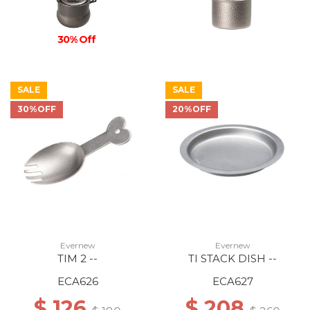
30% Off
SALE
SALE
30%OFF
20%OFF
Evernew
Evernew
TIM 2 --
TI STACK DISH --
ECA626
ECA627
$ 126
$ 208