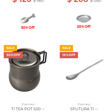
$ 180
$ 260
20% Off
30% Off
SALE
SALE
30%OFF
10%OFF
Evernew
Evernew
TI TEA POT 500 --
SPUTURA TI --