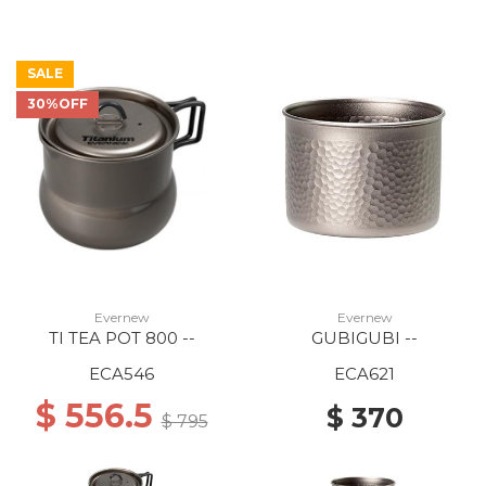
SALE
30%OFF
Evernew
Evernew
TI TEA POT 800 --
GUBIGUBI --
ECA546
ECA621
$ 556.5
$ 370
$ 795