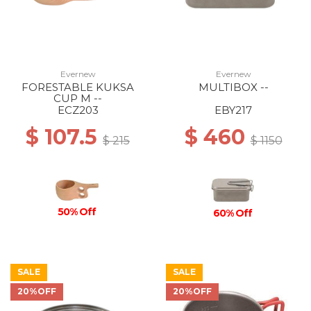
Evernew
Evernew
FORESTABLE KUKSA
MULTIBOX --
CUP M --
ECZ203
EBY217
$ 107.5
$ 460
$ 215
$ 1150
50% Off
60% Off
SALE
SALE
20%OFF
20%OFF