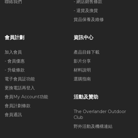
聯絡我們
- 網店銷售條款
- 退貨及換貨
貨品保養及維修
會員計劃
資訊中心
加入會員
產品目錄下載
- 會員優惠
影片分享
- 升級條款
材料說明
電子會員証功能
選購指南
更換電話再登入
會員My Account功能
活動及贊助
會員計劃條款
The Overlander Outdoor
會員通訊
Club
野外活動及機構連結