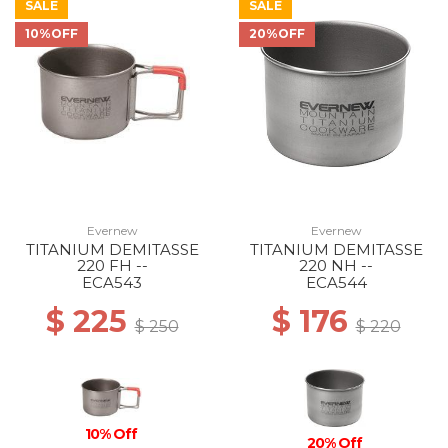
SALE
SALE
10%OFF
20%OFF
Evernew
Evernew
TITANIUM DEMITASSE
TITANIUM DEMITASSE
220 FH --
220 NH --
ECA543
ECA544
$ 225
$ 176
$ 250
$ 220
10% Off
20% Off