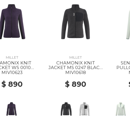
MILLET
MILLET
AMONIX KNIT
CHAMONIX KNIT
SEN
CKET WS 0010
JACKET MS 0247 BLACK
PULL
RPLE VELVET /
- NOIR
MIV10623
MIV10618
BLACK
$ 890
$ 890