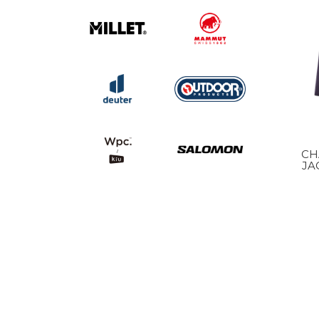
CH
JA
PU