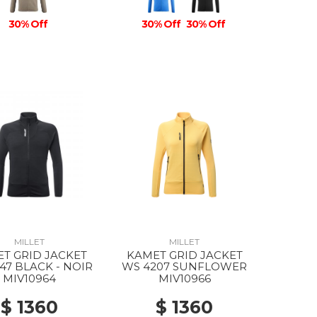
30% Off
30% Off
30% Off
MILLET
MILLET
T GRID JACKET
KAMET GRID JACKET
47 BLACK - NOIR
WS 4207 SUNFLOWER
MIV10964
MIV10966
$ 1360
$ 1360