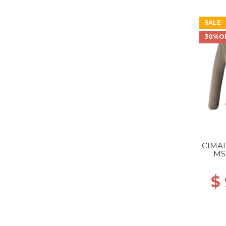
SALE
30%O
CIMAI
MS
$