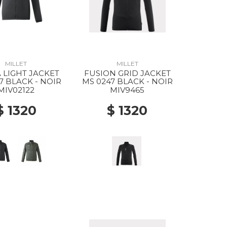
MILLET
MILLET
 LIGHT JACKET
FUSION GRID JACKET
7 BLACK - NOIR
MS 0247 BLACK - NOIR
MIV02122
MIV9465
$ 1320
$ 1320