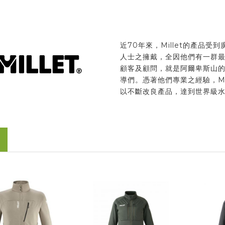
近70年來，Millet的產品受
人士之擁戴，全因他們有一群
顧客及顧問，就是阿爾卑斯山
導們。憑著他們專業之經驗，Mil
以不斷改良產品，達到世界級