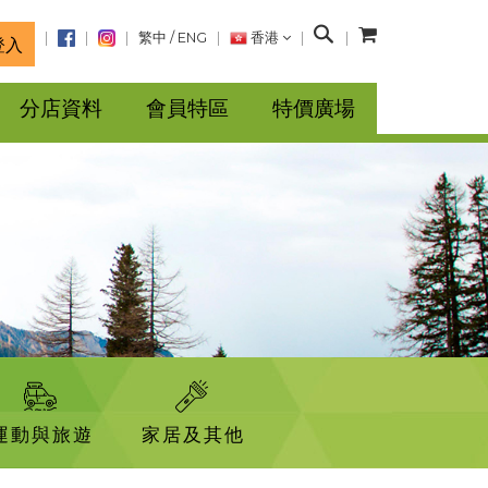
搜
繁中
/
ENG
香港
登入
尋
分店資料
會員特區
特價廣場
運動與旅遊
家居及其他