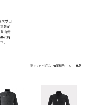
到廣大攀山
最專業的
的登山嚮
let得
水平。
1 至 14 / 14 件產品
每頁顯示
產品