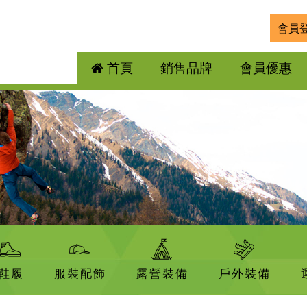
會員
首頁
銷售品牌
會員優惠
鞋履
服裝配飾
露營裝備
戶外裝備