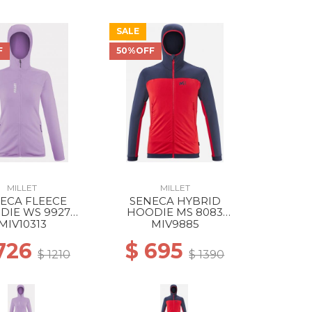
SALE
F
50%OFF
MILLET
MILLET
ECA FLEECE
SENECA HYBRID
DIE WS 9927
HOODIE MS 8083
RANT VIOLET
ROUGE/SAPHIR
MIV10313
MIV9885
726
$ 695
$ 1210
$ 1390