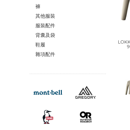
褲
其他服裝
服裝配件
背囊及袋
LOKK
鞋履
9
雜項配件