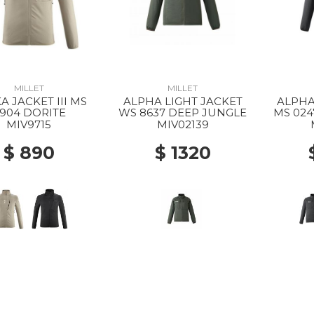
MILLET
MILLET
A JACKET III MS
ALPHA LIGHT JACKET
ALPHA
904 DORITE
WS 8637 DEEP JUNGLE
MS 024
MIV9715
MIV02139
$ 890
$ 1320