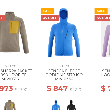
SALE
SALE
FF
30%OFF
40%OF
MILLET
MILLET
 SHERPA JACKET
SENECA FLEECE
SEN
 9904 DORITE
HOODIE MS 3170 ICON
HOO
BLUE
VIB
MIV10316
MIV10336
 973
$ 847
$ 
$ 1390
$ 1210