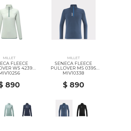
MILLET
MILLET
ECA FLEECE
SENECA FLEECE
OVER WS 4239
PULLOVER MS 0395
SEAWEED
DARK DENIM
MIV10256
MIV10338
$ 890
$ 890