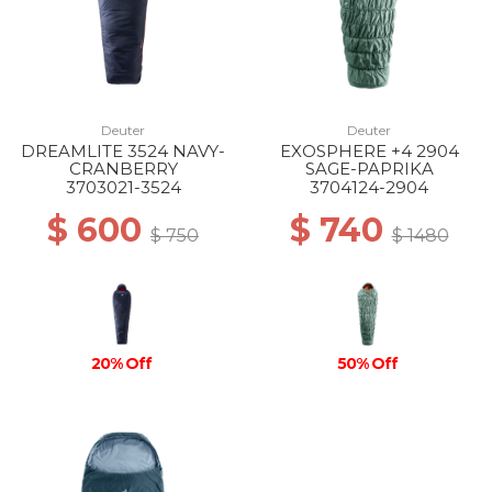
Deuter
Deuter
DREAMLITE 3524 NAVY-
EXOSPHERE +4 2904
CRANBERRY
SAGE-PAPRIKA
3703021-3524
3704124-2904
$ 600
$ 740
$ 750
$ 1480
20% Off
50% Off