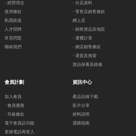
- 經營理念
- 分店資料
使用條款
- 零售店銷售條款
私隱政策
網上店
人才招聘
- 銷售貨品及地區
常見問題
- 運費計算
聯絡我們
- 網店銷售條款
- 退貨及換貨
貨品保養及維修
會員計劃
資訊中心
加入會員
產品目錄下載
- 會員優惠
影片分享
- 升級條款
材料說明
電子會員証功能
選購指南
更換電話再登入