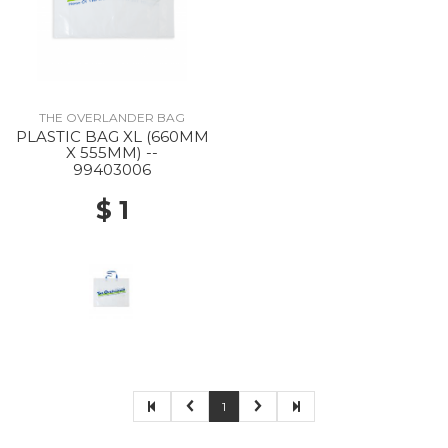
THE OVERLANDER BAG
PLASTIC BAG XL (660MM
X 555MM) --
99403006
$ 1
1