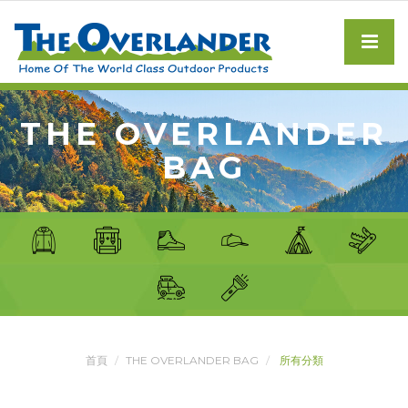
THE OVERLANDER
BAG
首頁
THE OVERLANDER BAG
所有分類