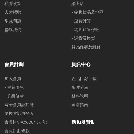
私隱政策
網上店
人才招聘
- 銷售貨品及地區
常見問題
- 運費計算
聯絡我們
- 網店銷售條款
- 退貨及換貨
貨品保養及維修
會員計劃
資訊中心
加入會員
產品目錄下載
- 會員優惠
影片分享
- 升級條款
材料說明
電子會員証功能
選購指南
更換電話再登入
會員My Account功能
活動及贊助
會員計劃條款