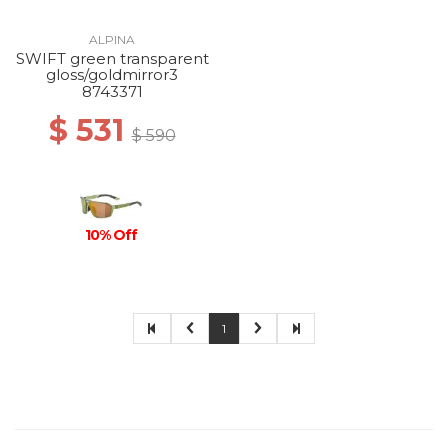
ALPINA
SWIFT green transparent
gloss/goldmirror3
8743371
$ 531
$ 590
10% Off
1