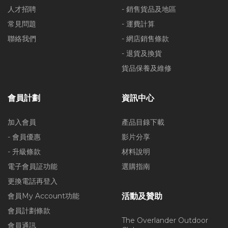
人才招聘
- 銷售貨品及地區
常見問題
- 運費計算
聯絡我們
- 網店銷售條款
- 退貨及換貨
貨品保養及維修
會員計劃
資訊中心
加入會員
產品目錄下載
- 會員優惠
影片分享
- 升級條款
材料說明
電子會員証功能
選購指南
更換電話再登入
會員My Account功能
活動及贊助
會員計劃條款
The Overlander Outdoor
會員通訊