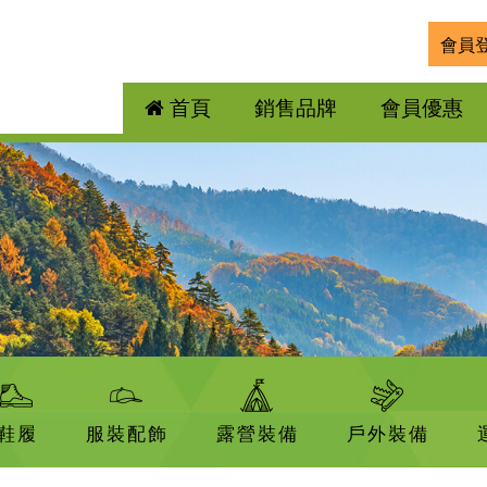
會員
首頁
銷售品牌
會員優惠
鞋履
服裝配飾
露營裝備
戶外裝備