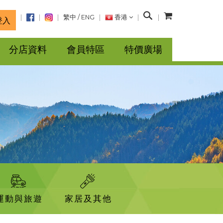
搜
繁中
/
ENG
香港
登入
尋
分店資料
會員特區
特價廣場
運動與旅遊
家居及其他