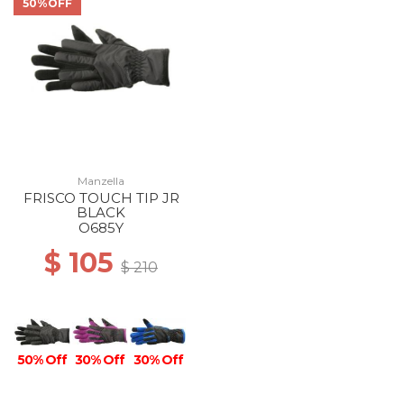
50%OFF
Manzella
FRISCO TOUCH TIP JR
BLACK
O685Y
$ 105
$ 210
50% Off
30% Off
30% Off