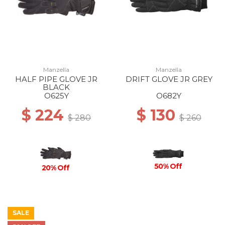
Manzella
Manzella
HALF PIPE GLOVE JR
DRIFT GLOVE JR GREY
BLACK
O625Y
O682Y
$ 224
$ 130
$ 280
$ 260
50% Off
20% Off
SALE