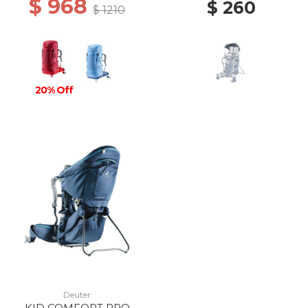
$ 968
$ 260
$ 1210
20% Off
Deuter
KID COMFORT PRO