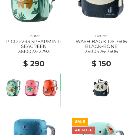
Deuter
Deuter
PICO 2293 SPEARMINT-
WASH BAG KIDS 7606
SEAGREEN
BLACK-BONE
3610023-2293
3930426-7606
$ 290
$ 150
SALE
40%OFF