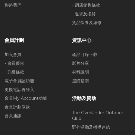
聯絡我們
- 網店銷售條款
- 退貨及換貨
貨品保養及維修
會員計劃
資訊中心
加入會員
產品目錄下載
- 會員優惠
影片分享
- 升級條款
材料說明
電子會員証功能
選購指南
更換電話再登入
會員My Account功能
活動及贊助
會員計劃條款
The Overlander Outdoor
會員通訊
Club
野外活動及機構連結