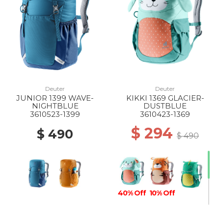
Deuter
Deuter
JUNIOR 1399 WAVE-
KIKKI 1369 GLACIER-
NIGHTBLUE
DUSTBLUE
3610523-1399
3610423-1369
$ 294
$ 490
$ 490
40% Off
10% Off