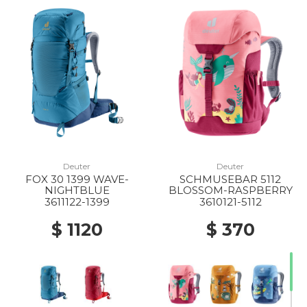
Deuter
Deuter
FOX 30 1399 WAVE-
SCHMUSEBAR 5112
NIGHTBLUE
BLOSSOM-RASPBERRY
3611122-1399
3610121-5112
$ 1120
$ 370