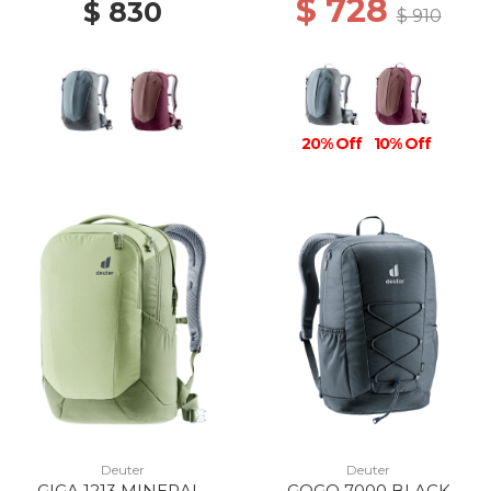
$ 728
$ 830
$ 910
20% Off
10% Off
Deuter
Deuter
GIGA 1213 MINERAL-
GOGO 7000 BLACK