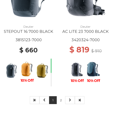
Deuter
Deuter
STEPOUT 16 7000 BLACK
AC LITE 23 7000 BLACK
3815123-7000
3420324-7000
$ 819
$ 660
$ 910
10% Off
10% Off
10% Off
1
2