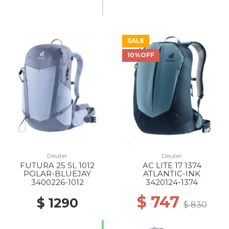
SALE
10%OFF
Deuter
Deuter
FUTURA 25 SL 1012
AC LITE 17 1374
POLAR-BLUEJAY
ATLANTIC-INK
3400226-1012
3420124-1374
$ 747
$ 1290
$ 830