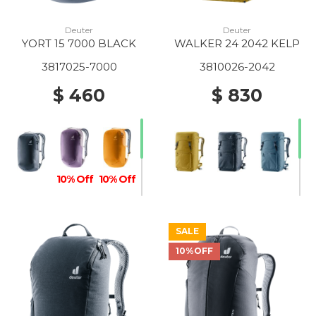
Deuter
Deuter
YORT 15 7000 BLACK
WALKER 24 2042 KELP
3817025-7000
3810026-2042
$ 460
$ 830
10% Off
10% Off
SALE
10%OFF