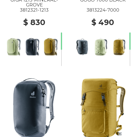
GROVE
3812321-1213
3813224-7000
$ 830
$ 490