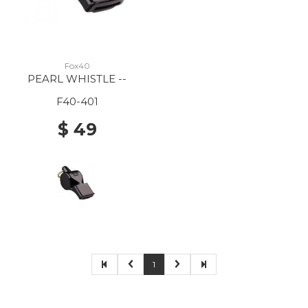
Fox40
PEARL WHISTLE --
F40-401
$ 49
1