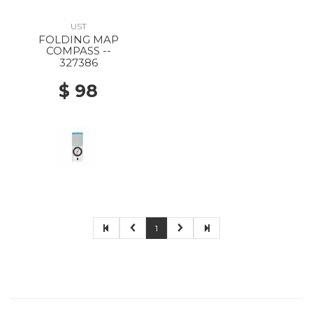
UST
FOLDING MAP
COMPASS --
327386
$ 98
1