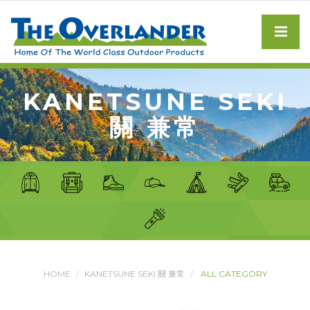
KANETSUNE SEKI
關 兼常
HOME
KANETSUNE SEKI 關 兼常
ALL CATEGORY