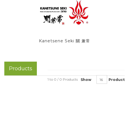
Kanetsene Seki 關 兼常
Products
1 to 0 / 0 Products
Show
Product