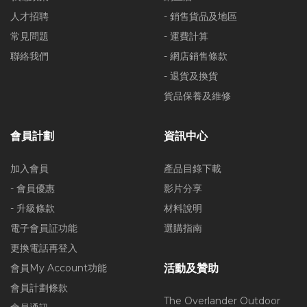
人才招聘
- 銷售貨品及地區
常見問題
- 運費計算
聯絡我們
- 網店銷售條款
- 退貨及換貨
貨品保養及維修
會員計劃
資訊中心
加入會員
產品目錄下載
- 會員優惠
影片分享
- 升級條款
材料說明
電子會員証功能
選購指南
更換電話再登入
會員My Account功能
活動及贊助
會員計劃條款
The Overlander Outdoor