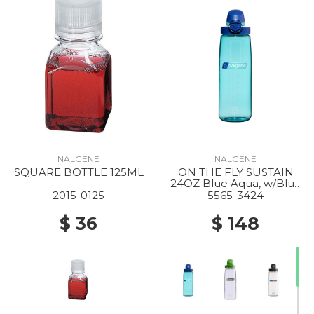
NALGENE
NALGENE
SQUARE BOTTLE 125ML
ON THE FLY SUSTAIN
---
24OZ Blue Aqua, w/Blue
Aqua
2015-0125
5565-3424
$ 36
$ 148