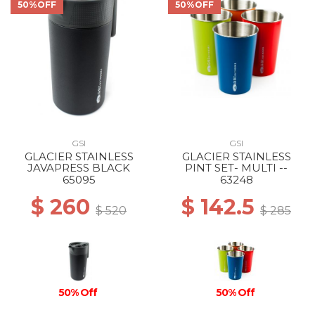
50%OFF
50%OFF
GSI
GSI
GLACIER STAINLESS
GLACIER STAINLESS
JAVAPRESS BLACK
PINT SET- MULTI --
65095
63248
$ 260
$ 142.5
$ 520
$ 285
50% Off
50% Off