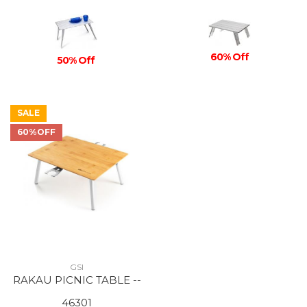
60% Off
50% Off
SALE
60%OFF
GSI
RAKAU PICNIC TABLE --
46301