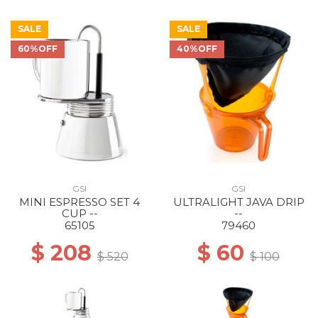
SALE
SALE
60%OFF
40%OFF
GSI
GSI
MINI ESPRESSO SET 4
ULTRALIGHT JAVA DRIP
CUP --
--
65105
79460
$ 208
$ 60
$ 520
$ 100