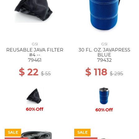
GSI
GSI
REUSABLE JAVA FILTER
30 FL. OZ. JAVAPRESS
#4 --
BLUE
79461
79432
$ 22
$ 118
$ 55
$ 295
60% Off
60% Off
SALE
SALE