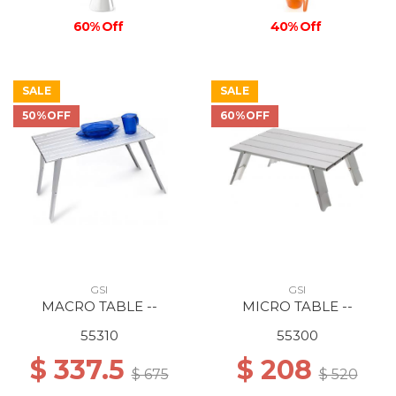
60% Off
40% Off
SALE
SALE
50%OFF
60%OFF
GSI
GSI
MACRO TABLE --
MICRO TABLE --
55310
55300
$ 337.5
$ 208
$ 675
$ 520