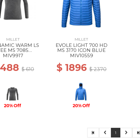
MILLET
MILLET
AMIC WARM LS
EVOLE LIGHT 700 HD
TEE MS 7085
MS 3170 ICON BLUE
HRACITE GREY
MIV9917
MIV10559
 488
$ 1896
$ 610
$ 2370
20% Off
20% Off
1