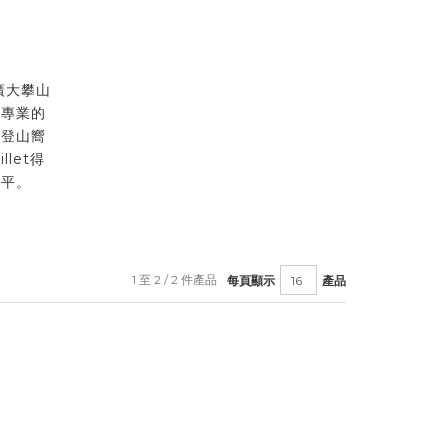
到廣大攀山
最專業的
的登山嚮
let得
水平。
1 至 2 / 2 件產品
每頁顯示
產品