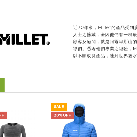
近70年來，Millet的產品受
人士之擁戴，全因他們有一群
顧客及顧問，就是阿爾卑斯山
導們。憑著他們專業之經驗，Mil
以不斷改良產品，達到世界級
SALE
FF
20%OFF