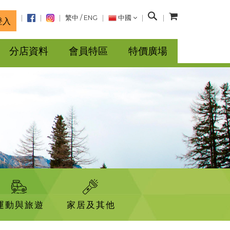
搜
繁中
/
ENG
中國
登入
尋
分店資料
會員特區
特價廣場
運動與旅遊
家居及其他