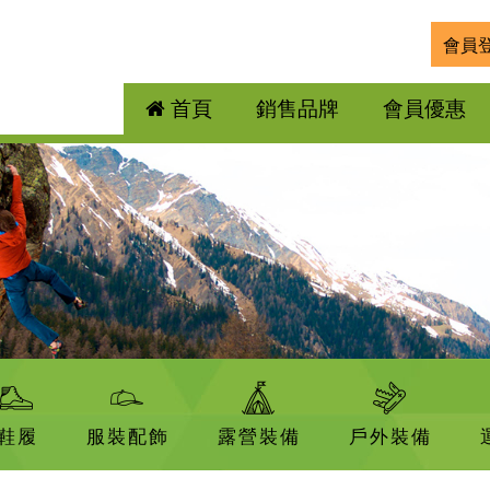
會員
首頁
銷售品牌
會員優惠
鞋履
服裝配飾
露營裝備
戶外裝備