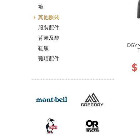
褲
其他服裝
服裝配件
背囊及袋
DRYN
鞋履
ANT
雜項配件
$