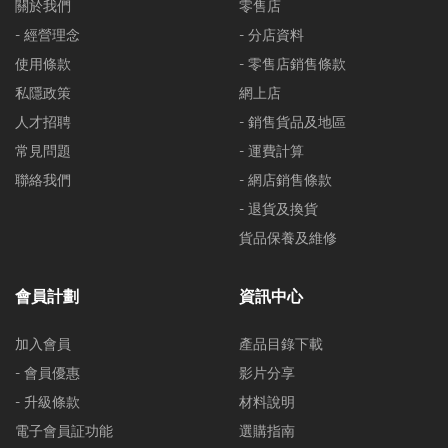
關於我們
零售店
- 經營理念
- 分店資料
使用條款
- 零售店銷售條款
私隱政策
網上店
人才招聘
- 銷售貨品及地區
常見問題
- 運費計算
聯絡我們
- 網店銷售條款
- 退貨及換貨
貨品保養及維修
會員計劃
資訊中心
加入會員
產品目錄下載
- 會員優惠
影片分享
- 升級條款
材料說明
電子會員証功能
選購指南