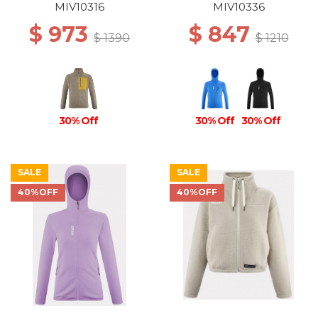
BLUE
MIV10316
MIV10336
$ 973
$ 847
$ 1390
$ 1210
30% Off
30% Off
30% Off
SALE
SALE
40%OFF
40%OFF