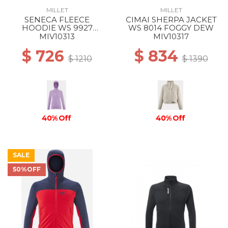
MILLET
MILLET
SENECA FLEECE
CIMAI SHERPA JACKET
HOODIE WS 9927
WS 8014 FOGGY DEW
VIBRANT VIOLET
MIV10313
MIV10317
$ 726
$ 834
$ 1210
$ 1390
40% Off
40% Off
SALE
50%OFF