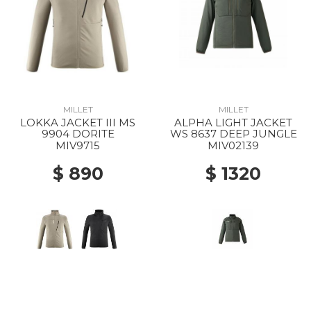
MILLET
MILLET
LOKKA JACKET III MS
ALPHA LIGHT JACKET
9904 DORITE
WS 8637 DEEP JUNGLE
MIV9715
MIV02139
$ 890
$ 1320