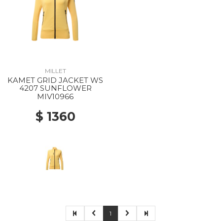
MILLET
KAMET GRID JACKET WS
4207 SUNFLOWER
MIV10966
$ 1360
1