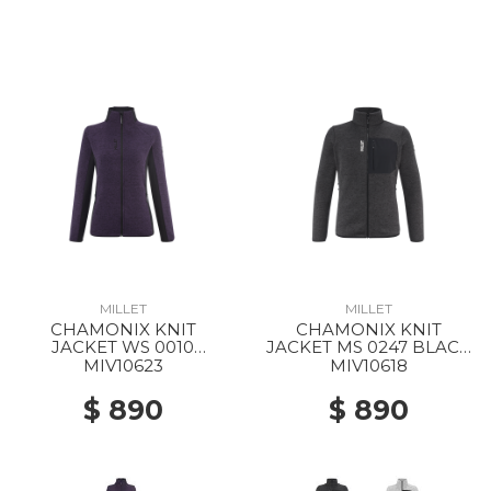
MILLET
MILLET
CHAMONIX KNIT
CHAMONIX KNIT
JACKET WS 0010
JACKET MS 0247 BLACK
PURPLE VELVET / BLACK
- NOIR
MIV10623
MIV10618
$ 890
$ 890