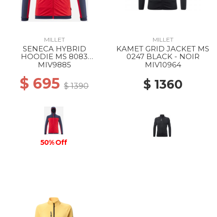
MILLET
MILLET
SENECA HYBRID
KAMET GRID JACKET MS
HOODIE MS 8083
0247 BLACK - NOIR
ROUGE/SAPHIR
MIV9885
MIV10964
$ 695
$ 1360
$ 1390
50% Off