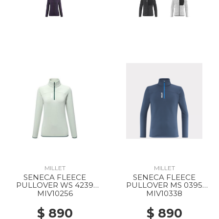
MILLET
MILLET
SENECA FLEECE
SENECA FLEECE
PULLOVER WS 4239
PULLOVER MS 0395
SEAWEED
DARK DENIM
MIV10256
MIV10338
$ 890
$ 890