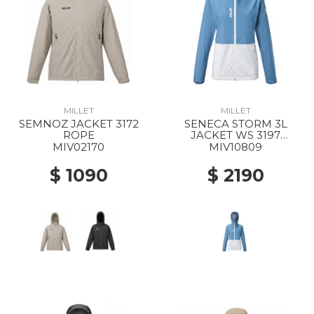
MILLET
MILLET
SEMNOZ JACKET 3172
SENECA STORM 3L
ROPE
JACKET WS 3197
CORONET BLUE/FOGGY
MIV02170
MIV10809
DEW
$ 1090
$ 2190