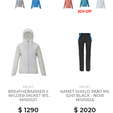
20% Off
MILLET
MILLET
BREATHEBARRIER II
KAMET SHIELD PANT MS
WILDER JACKET WS
0247 BLACK - NOIR
8014 FOGGY DEW
MIV03211
MIV10556
$ 1290
$ 2020