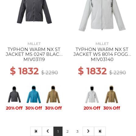
MILLET
MILLET
TYPHON WARM NX ST
TYPHON WARM NX ST
JACKET MS 0247 BLACK
JACKET WS 8014 FOGGY
- NOIR
DEW
MIV03119
MIV03140
$ 1832
$ 1832
$ 2290
$ 2290
20% Off
30% Off
30% Off
20% Off
30% Off
1
2
3