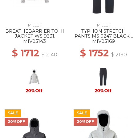
MILLET
MILLET
BREATHEBARRIER TOI II
TYPHON STRETCH
JACKET WS 9331
PANTS MS 0247 BLACK -
WINTER HAZE
NOIR
MIV03143
MIV03169
$ 1712
$ 1752
$ 2140
$ 2190
20% Off
20% Off
SALE
SALE
20%OFF
20%OFF