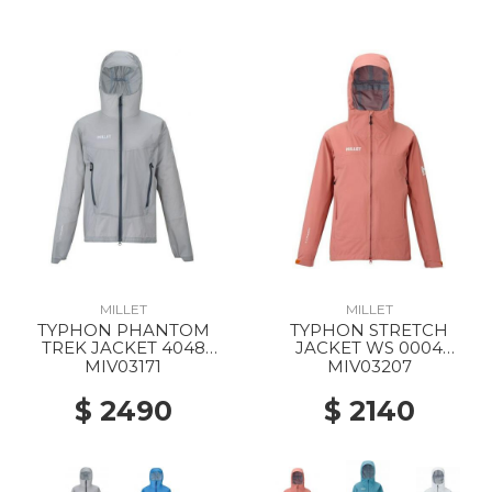
MILLET
MILLET
TYPHON PHANTOM
TYPHON STRETCH
TREK JACKET 4048
JACKET WS 0004
SMOKED PEARL
GINGER SPICE
MIV03171
MIV03207
$ 2490
$ 2140