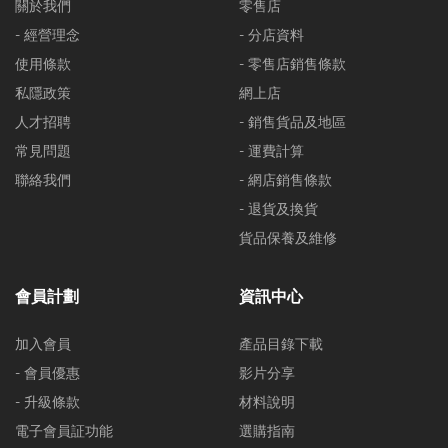
關於我們
零售店
- 經營理念
- 分店資料
使用條款
- 零售店銷售條款
私隱政策
網上店
人才招聘
- 銷售貨品及地區
常見問題
- 運費計算
聯絡我們
- 網店銷售條款
- 退貨及換貨
貨品保養及維修
會員計劃
資訊中心
加入會員
產品目錄下載
- 會員優惠
影片分享
- 升級條款
材料說明
電子會員証功能
選購指南