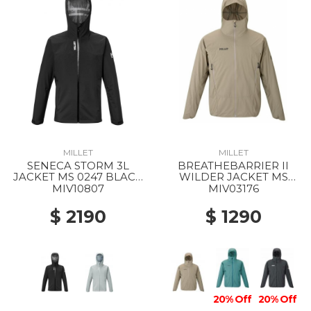
MILLET
MILLET
SENECA STORM 3L
BREATHEBARRIER II
JACKET MS 0247 BLACK
WILDER JACKET MS
- NOIR
9904 DORITE
MIV10807
MIV03176
$ 2190
$ 1290
20% Off
20% Off