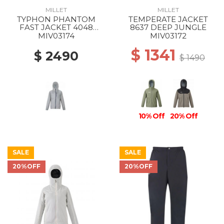
MILLET
MILLET
TYPHON PHANTOM
TEMPERATE JACKET
FAST JACKET 4048
8637 DEEP JUNGLE
SMOKED PEARL
MIV03174
MIV03172
$ 1341
$ 2490
$ 1490
10% Off
20% Off
SALE
SALE
20%OFF
20%OFF