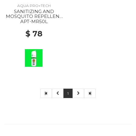
AQUA PRO+TECH
SANITIZING AND
MOSQUITO REPELLENT
SPRAY --
APT-MR50L
$ 78
1