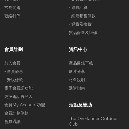
常見問題
- 運費計算
聯絡我們
- 網店銷售條款
- 退貨及換貨
貨品保養及維修
會員計劃
資訊中心
加入會員
產品目錄下載
- 會員優惠
影片分享
- 升級條款
材料說明
電子會員証功能
選購指南
更換電話再登入
會員My Account功能
活動及贊助
會員計劃條款
The Overlander Outdoor
會員通訊
Club