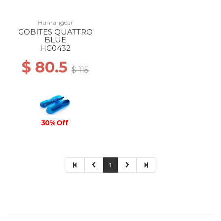
Humangear
GOBITES QUATTRO
BLUE
HG0432
$ 80.5
$ 115
30% Off
1