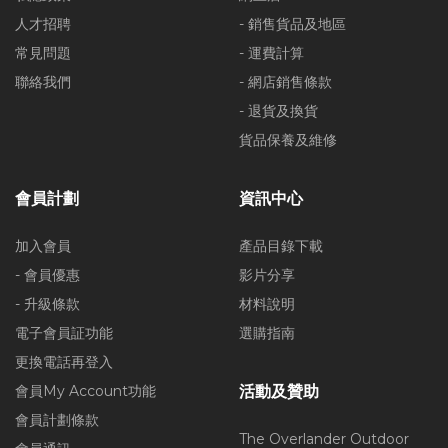
人才招聘
- 銷售貨品及地區
常見問題
- 運費計算
聯絡我們
- 網店銷售條款
- 退貨及換貨
貨品保養及維修
會員計劃
資訊中心
加入會員
產品目錄下載
- 會員優惠
影片分享
- 升級條款
材料說明
電子會員証功能
選購指南
更換電話再登入
會員My Account功能
活動及贊助
會員計劃條款
The Overlander Outdoor