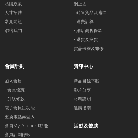
私隱政策
網上店
人才招聘
- 銷售貨品及地區
常見問題
- 運費計算
聯絡我們
- 網店銷售條款
- 退貨及換貨
貨品保養及維修
會員計劃
資訊中心
加入會員
產品目錄下載
- 會員優惠
影片分享
- 升級條款
材料說明
電子會員証功能
選購指南
更換電話再登入
會員My Account功能
活動及贊助
會員計劃條款