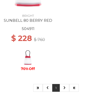
BRIGHT
SUNBELL 80 BERRY RED
504911
$ 228
$ 760
70% Off
1