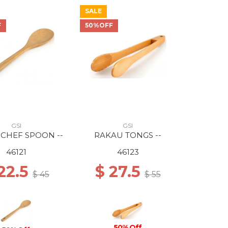
SALE
F
50%OFF
GSI
GSI
CHEF SPOON --
RAKAU TONGS --
46121
46123
22.5
$ 27.5
$ 45
$ 55
50% Off