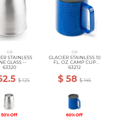
GSI
GSI
IER STAINLESS
GLACIER STAINLESS 10
NE GLASS --
FL. OZ. CAMP CUP
BLUE SPECKLE
63320
63212
62.5
$ 58
$ 125
$ 145
50% Off
60% Off