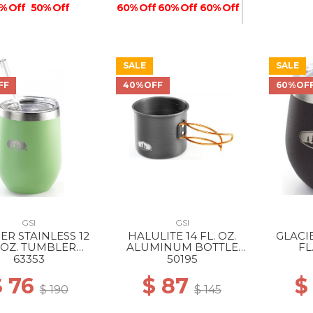
60% Off
% Off
50% Off
60% Off
60% Off
SALE
SALE
50% Off
FF
40%OFF
60%OF
GSI
GSI
ER STAINLESS 12
HALULITE 14 FL. OZ.
GLACI
. OZ. TUMBLER
ALUMINUM BOTTLE
FL
EPPERMINT
CUP --
63353
50195
$ 76
$ 87
$
$ 190
$ 145