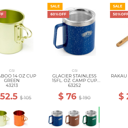
SALE
SALE
FF
60%OFF
50%OF
GSI
GSI
BOO 14 OZ CUP
GLACIER STAINLESS
RAKAU 
GREEN
15FL. OZ. CAMP CUP
BLUE
43213
63252
 52.5
$ 76
$ 
$ 105
$ 190