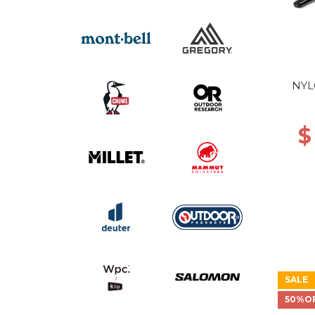
NYL
$
SALE
50%O