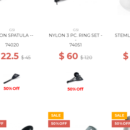
GSI
GSI
ON SPATULA --
NYLON 3 PC. RING SET -
STEML
-
74020
74051
 22.5
$ 60
$
$ 45
$ 120
50% Off
50% Off
SALE
SALE
FF
50%OFF
50%OF