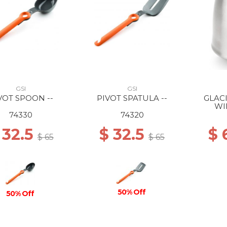
GSI
GSI
VOT SPOON --
PIVOT SPATULA --
GLAC
WI
74330
74320
 32.5
$ 32.5
$ 
$ 65
$ 65
50% Off
50% Off