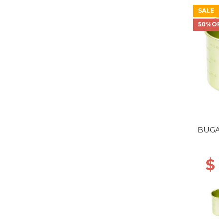
SALE
50%O
BUGA
$