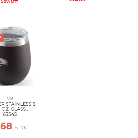
50% Off
F
GSI
ER STAINLESS 8
. OZ. GLASS
ESPRESSO
63345
 68
$ 170