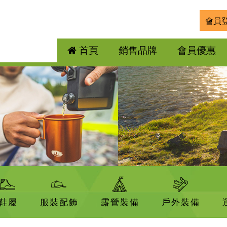
會員
首頁
銷售品牌
會員優惠
鞋履
服裝配飾
露營裝備
戶外裝備