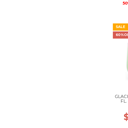
50
SALE
60%O
GLACI
FL
P