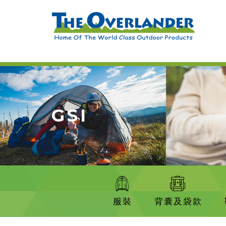
GSI
服裝
背囊及袋款