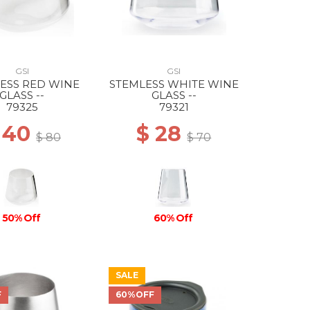
GSI
GSI
ESS RED WINE
STEMLESS WHITE WINE
GLASS --
GLASS --
79325
79321
 40
$ 28
$ 80
$ 70
50% Off
60% Off
SALE
F
60%OFF