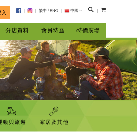
搜
繁中
/
ENG
中國
登入
尋
分店資料
會員特區
特價廣場
運動與旅遊
家居及其他