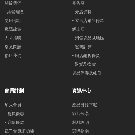
關於我們
零售店
- 經營理念
- 分店資料
使用條款
- 零售店銷售條款
私隱政策
網上店
人才招聘
- 銷售貨品及地區
常見問題
- 運費計算
聯絡我們
- 網店銷售條款
- 退貨及換貨
貨品保養及維修
會員計劃
資訊中心
加入會員
產品目錄下載
- 會員優惠
影片分享
- 升級條款
材料說明
電子會員証功能
選購指南