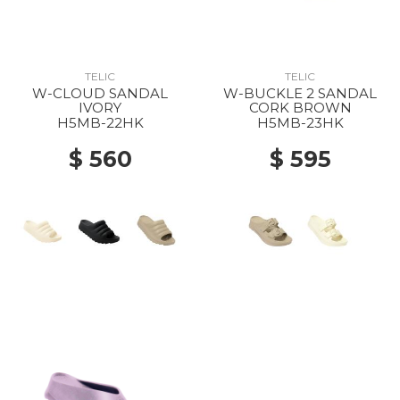
TELIC
TELIC
W-CLOUD SANDAL
W-BUCKLE 2 SANDAL
IVORY
CORK BROWN
H5MB-22HK
H5MB-23HK
$ 560
$ 595