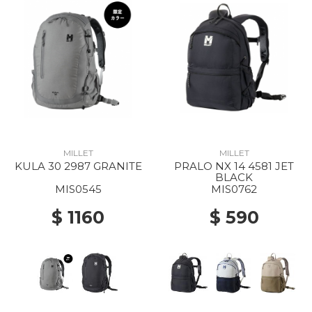
MILLET
MILLET
KULA 30 2987 GRANITE
PRALO NX 14 4581 JET
BLACK
MIS0545
MIS0762
$ 1160
$ 590