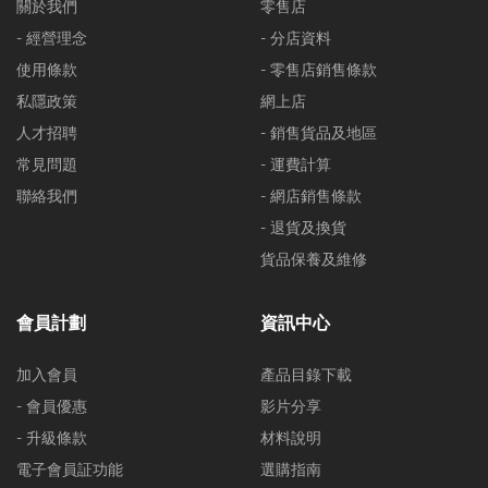
關於我們
零售店
- 經營理念
- 分店資料
使用條款
- 零售店銷售條款
私隱政策
網上店
人才招聘
- 銷售貨品及地區
常見問題
- 運費計算
聯絡我們
- 網店銷售條款
- 退貨及換貨
貨品保養及維修
會員計劃
資訊中心
加入會員
產品目錄下載
- 會員優惠
影片分享
- 升級條款
材料說明
電子會員証功能
選購指南