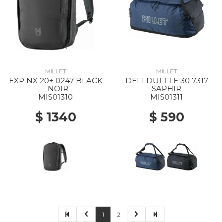
MILLET
MILLET
EXP NX 20+ 0247 BLACK
DEFI DUFFLE 30 7317
- NOIR
SAPHIR
MIS01310
MIS01311
$ 1340
$ 590
1
2