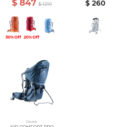
$ 847
$ 260
$ 1210
30% Off
20% Off
Deuter
KID COMFORT PRO