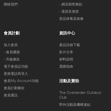
聯絡我們
- 網店銷售條款
- 退貨及換貨
貨品保養及維修
會員計劃
資訊中心
加入會員
產品目錄下載
- 會員優惠
影片分享
- 升級條款
材料說明
電子會員証功能
選購指南
更換電話再登入
會員My Account功能
活動及贊助
會員計劃條款
The Overlander Outdoor
會員通訊
Club
野外活動及機構連結