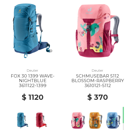
Deuter
Deuter
FOX 30 1399 WAVE-
SCHMUSEBAR 5112
NIGHTBLUE
BLOSSOM-RASPBERRY
3611122-1399
3610121-5112
$ 1120
$ 370