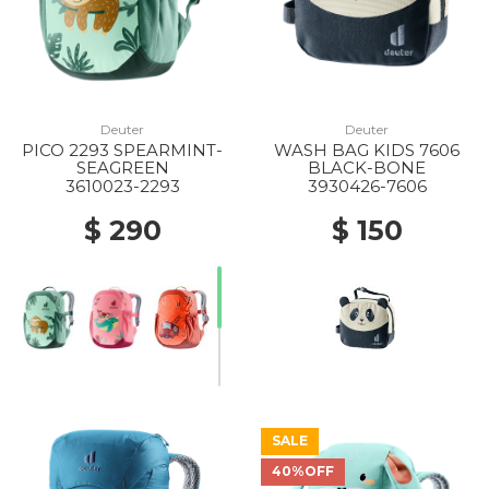
Deuter
Deuter
PICO 2293 SPEARMINT-
WASH BAG KIDS 7606
SEAGREEN
BLACK-BONE
3610023-2293
3930426-7606
$ 290
$ 150
SALE
40%OFF