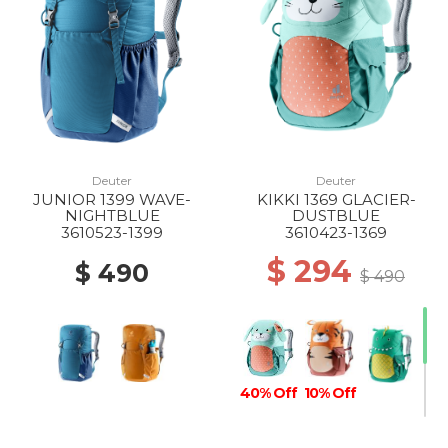
Deuter
Deuter
JUNIOR 1399 WAVE-
KIKKI 1369 GLACIER-
NIGHTBLUE
DUSTBLUE
3610523-1399
3610423-1369
$ 294
$ 490
$ 490
40% Off
10% Off