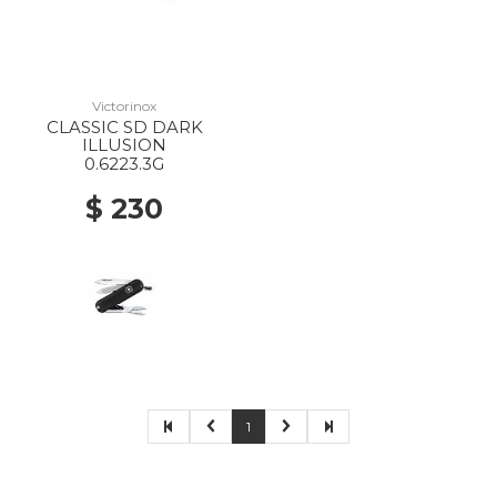
Victorinox
CLASSIC SD DARK
ILLUSION
0.6223.3G
$ 230
1