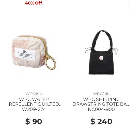
40% Off
WPC/KIU
WPC/KIU
WPC WATER
WPC SHIRRING
REPELLENT QUILTED
DRAWSTRING TOTE BAG
MULTI POUCH MINI 274
900 BLACK
W209-274
NC004-900
NUANCE PATTERN PINK
$ 90
$ 240