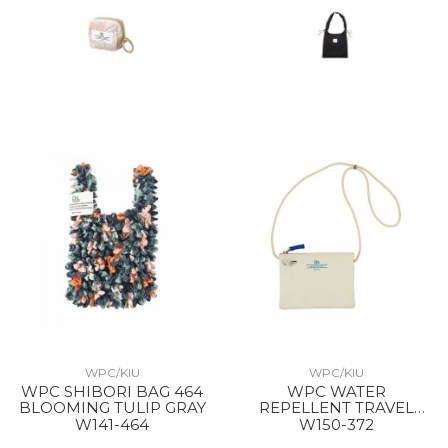
WPC/KIU
WPC/KIU
WPC SHIBORI BAG 464
WPC WATER
BLOOMING TULIP GRAY
REPELLENT TRAVEL
SHOULDER BAG 372
W141-464
W150-372
MERRY FLOWER OFF