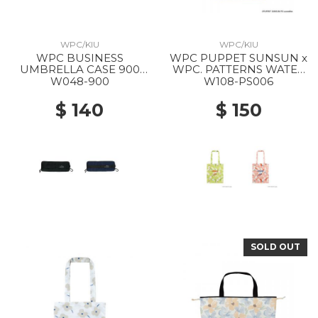
WPC/KIU
WPC/KIU
WPC BUSINESS
WPC PUPPET SUNSUN x
UMBRELLA CASE 900
WPC. PATTERNS WATER
BLACK
REPELLENT TOTE BAG
W048-900
W108-PS006
OMENA GREEN
(NONNON)
$ 140
$ 150
SOLD OUT