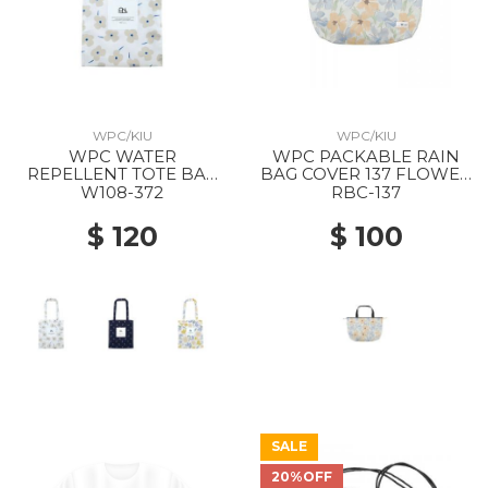
WPC/KIU
WPC/KIU
WPC WATER
WPC PACKABLE RAIN
REPELLENT TOTE BAG
BAG COVER 137 FLOWER
372 MERRY FLOWER
WALL ORANGE
W108-372
RBC-137
OFF
$ 120
$ 100
SALE
20%OFF