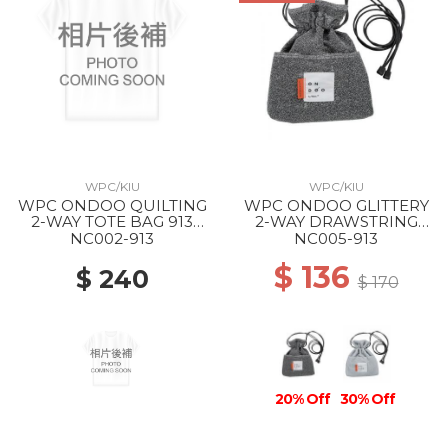
WPC/KIU
WPC/KIU
WPC ONDOO QUILTING
WPC ONDOO GLITTERY
2-WAY TOTE BAG 913
2-WAY DRAWSTRING
GRAY
BAG 913 GRAY
NC002-913
NC005-913
$ 136
$ 240
$ 170
20% Off
30% Off