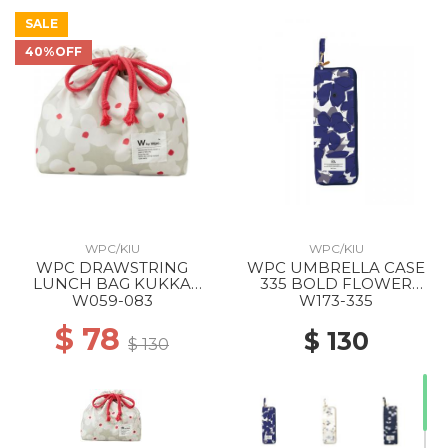
SALE
40%OFF
WPC/KIU
WPC/KIU
WPC DRAWSTRING
WPC UMBRELLA CASE
LUNCH BAG KUKKA
335 BOLD FLOWER
OFF
NAVY
W059-083
W173-335
$ 78
$ 130
$ 130